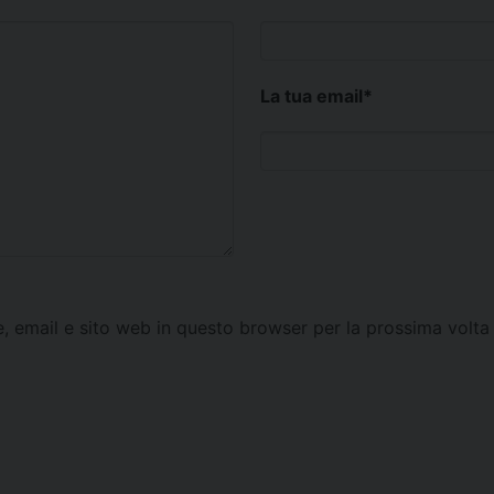
La tua email
*
e, email e sito web in questo browser per la prossima vol