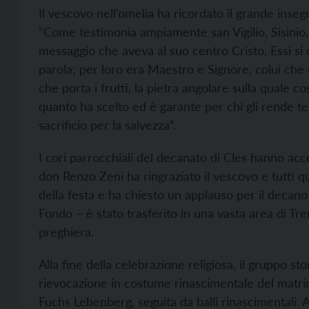
Il vescovo nell’omelia ha ricordato il grande inseg
“Come testimonia ampiamente san Vigilio, Sisinio
messaggio che aveva al suo centro Cristo. Essi si 
parola; per loro era Maestro e Signore, colui che 
che porta i frutti, la pietra angolare sulla quale c
quanto ha scelto ed è garante per chi gli rende tes
sacrificio per la salvezza”.
I cori parrocchiali del decanato di Cles hanno ac
don Renzo Zeni ha ringraziato il vescovo e tutti qu
della festa e ha chiesto un applauso per il decano
Fondo – è stato trasferito in una vasta area di T
preghiera.
Alla fine della celebrazione religiosa, il gruppo s
rievocazione in costume rinascimentale del matr
Fuchs Lebenberg, seguita da balli rinascimentali. 