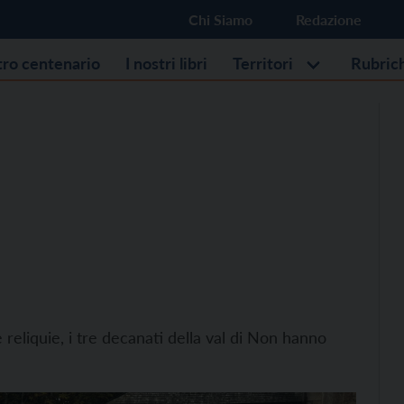
Chi Siamo
Redazione
stro centenario
I nostri libri
Territori
Rubric
reliquie, i tre decanati della val di Non hanno