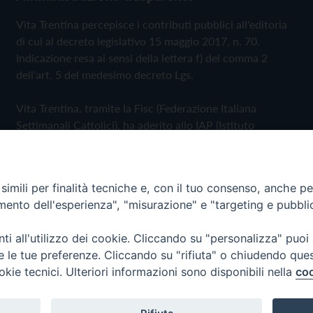
Vita Trentina percepisce i contributi pubblici all'editoria
di cui al decreto legislativo 15 maggio 2017, n. 70.
Indicazione resa ai sensi della lettera f) del comma 2
dell'art. 5 del medesimo decreto Lgs.
Vita Trentina, tramite la Fisc (Federazione Italiana
Settimanali Cattolici), ha aderito allo IAP (Istituto
dell'Autodisciplina Pubblicitaria) accettando il Codice di
Autodisciplina della Comunicazione Commerciale
imili per finalità tecniche e, con il tuo consenso, anche per 
Privacy Policy
Cookie Policy
amento dell'esperienza", "misurazione" e "targeting e pubbli
i all'utilizzo dei cookie. Cliccando su "personalizza" puoi
 Trentina Editrice
re le tue preferenze. Cliccando su "rifiuta" o chiudendo que
okie tecnici. Ulteriori informazioni sono disponibili nella
coo