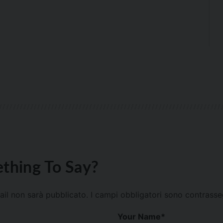
thing To Say?
mail non sarà pubblicato.
I campi obbligatori sono contrass
Your Name
*