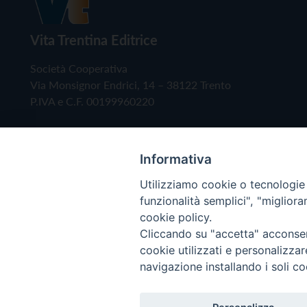
Vita Trentina Editrice
Società Cooperativa
Via Monsignor Endrici, 14 – 38122 Trento
P.IVA e C.F. 00199960220
Informativa
Utilizziamo cookie o tecnologie s
funzionalità semplici", "miglior
cookie policy.
Cliccando su "accetta" acconsent
Copyright © 2019 - Tutti i diritti riservati - Vita
cookie utilizzati e personalizza
navigazione installando i soli co
Privacy Policy