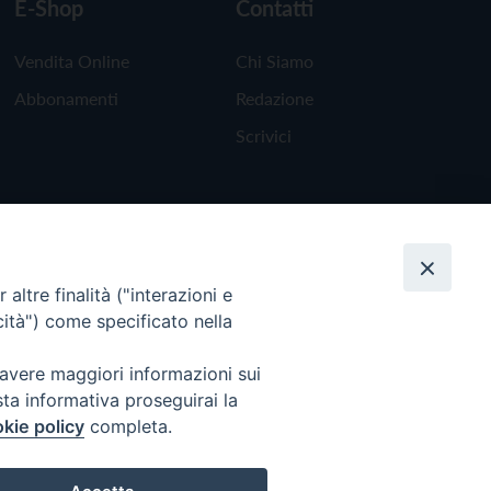
E-Shop
Contatti
Vendita Online
Chi Siamo
Abbonamenti
Redazione
Scrivici
altre finalità ("interazioni e
cità") come specificato nella
 avere maggiori informazioni sui
sta informativa proseguirai la
kie policy
completa.
Torna all'inizio