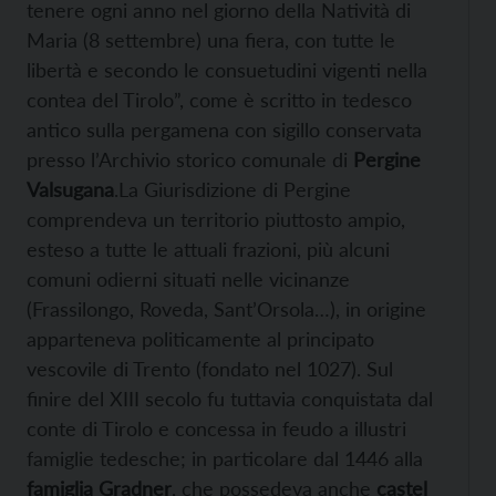
tenere ogni anno nel giorno della Natività di
Maria (8 settembre) una fiera, con tutte le
libertà e secondo le consuetudini vigenti nella
contea del Tirolo”, come è scritto in tedesco
antico sulla pergamena con sigillo conservata
presso l’Archivio storico comunale di
Pergine
Valsugana
.La Giurisdizione di Pergine
comprendeva un territorio piuttosto ampio,
esteso a tutte le attuali frazioni, più alcuni
comuni odierni situati nelle vicinanze
(Frassilongo, Roveda, Sant’Orsola…), in origine
apparteneva politicamente al principato
vescovile di Trento (fondato nel 1027). Sul
finire del XIII secolo fu tuttavia conquistata dal
conte di Tirolo e concessa in feudo a illustri
famiglie tedesche; in particolare dal 1446 alla
famiglia Gradner
, che possedeva anche
castel