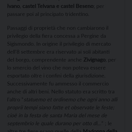
Ivano
,
castel Telvana e castel Beseno
; per
passare poi al principato tridentino.
Passaggi di proprietà che non cambiarono il
privilegio della fiera concessa a Pergine da
Sigismondo. In origine il privilegio di mercato
dell’8 settembre era riservato ai soli abitanti
del borgo, comprendente anche
Zivignago
, per
lo smercio del vino che non poteva essere
esportato oltre i confini della giurisdizione.
Successivamente fu ammesso il commercio
anche di altri beni. Nello statuto era scritto tra
l’altro “
statuemo et ordinemo che ogni anno alli
proprii tempi siano fatte et observate le feste;
cioè in la festa de santa Maria del mese de
septembrio le quale durano per otto dì…
” ; le
altre tre fiere erano quelle della
Madonna della