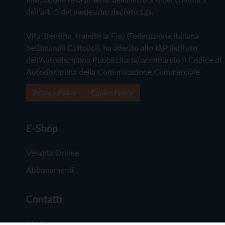
dell'art. 5 del medesimo decreto Lgs.
Vita Trentina, tramite la Fisc (Federazione Italiana
Settimanali Cattolici), ha aderito allo IAP (Istituto
dell'Autodisciplina Pubblicitaria) accettando il Codice di
Autodisciplina della Comunicazione Commerciale
Privacy Policy
Cookie Policy
E-Shop
Vendita Online
Abbonamenti
Contatti
Chi Siamo