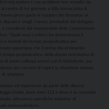
ti in età matura e con problemi non semplici da
al centro di tre giornate a Villa Immacolata di
i hanno preso parte le équipes dei formatori al
 diaconi e mogli. I lavori, presieduti dal delegato
 e coordinati dal responsabile della Commissione
o: “Quali sono i criteri che determinano il
iteri e metodi del tempo propedeutico per
onvenuto opportuno che il primo discernimento
Il tempo propedeutico, della durata orientativa di
to di avere colloqui sereni con il richiedente, ma
nienza, per cercare di capire la situazione umana,
e di relazione.
onianze ed esperienze da parte delle diocesi
i Reggio Emilia, dove sono 112 e dove è la comunità
conato, attraverso specifiche iniziative di
uali autocandidature.