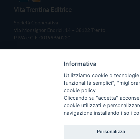
Vita Trentina Editrice
Società Cooperativa
Via Monsignor Endrici, 14 – 38122 Trento
P.IVA e C.F. 00199960220
Informativa
Utilizziamo cookie o tecnologie s
funzionalità semplici", "miglior
cookie policy.
Cliccando su "accetta" acconsent
Copyright © 2019 - Tutti i diritti riservati - Vita
cookie utilizzati e personalizza
navigazione installando i soli co
Privacy Policy
Personalizza