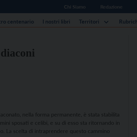
Chi Siamo
Redazione
stro centenario
I nostri libri
Territori
Rubric
 diaconi
iaconato, nella forma permanente, è stata stabilita
ni sposati e celibi, e su di esso sta ritornando in
co. La scelta di intraprendere questo cammino