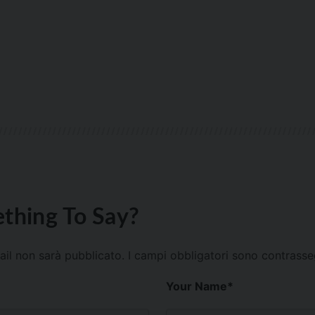
thing To Say?
mail non sarà pubblicato.
I campi obbligatori sono contrass
Your Name
*