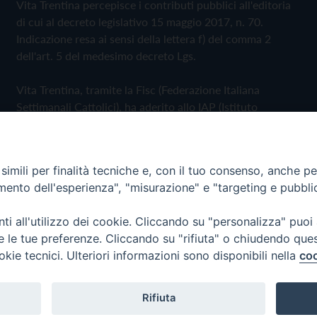
Vita Trentina percepisce i contributi pubblici all'editoria
di cui al decreto legislativo 15 maggio 2017, n. 70.
Indicazione resa ai sensi della lettera f) del comma 2
dell'art. 5 del medesimo decreto Lgs.
Vita Trentina, tramite la Fisc (Federazione Italiana
Settimanali Cattolici), ha aderito allo IAP (Istituto
dell'Autodisciplina Pubblicitaria) accettando il Codice di
Autodisciplina della Comunicazione Commerciale
imili per finalità tecniche e, con il tuo consenso, anche per 
Privacy Policy
Cookie Policy
amento dell'esperienza", "misurazione" e "targeting e pubbli
i all'utilizzo dei cookie. Cliccando su "personalizza" puoi
 Trentina Editrice
re le tue preferenze. Cliccando su "rifiuta" o chiudendo que
okie tecnici. Ulteriori informazioni sono disponibili nella
coo
Rifiuta