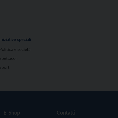
Iniziative speciali
Politica e società
Spettacoli
Sport
E-Shop
Contatti