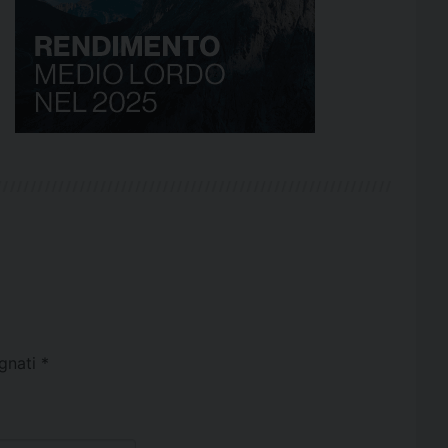
egnati
*