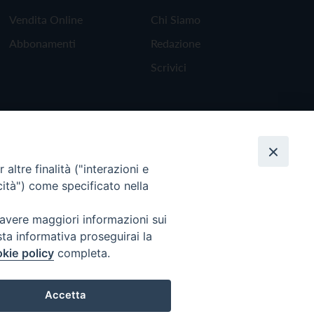
Vendita Online
Chi Siamo
Abbonamenti
Redazione
Scrivici
altre finalità ("interazioni e
cità") come specificato nella
 avere maggiori informazioni sui
sta informativa proseguirai la
kie policy
completa.
Torna all'inizio
Accetta