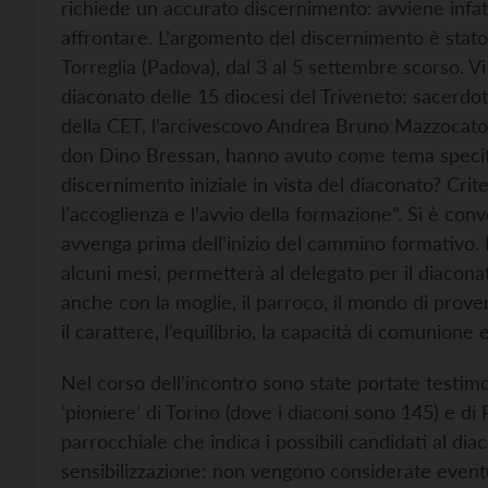
richiede un accurato discernimento: avviene infat
affrontare. L’argomento del discernimento è stato 
Torreglia (Padova), dal 3 al 5 settembre scorso. V
diaconato delle 15 diocesi del Triveneto: sacerdoti,
della CET, l’arcivescovo Andrea Bruno Mazzocato,
don Dino Bressan, hanno avuto come tema specific
discernimento iniziale in vista del diaconato? Cr
l’accoglienza e l’avvio della formazione”. Si è c
avvenga prima dell’inizio del cammino formativo. 
alcuni mesi, permetterà al delegato per il diacona
anche con la moglie, il parroco, il mondo di prove
il carattere, l’equilibrio, la capacità di comunione 
Nel corso dell’incontro sono state portate testim
‘pioniere’ di Torino (dove i diaconi sono 145) e d
parrocchiale che indica i possibili candidati al dia
sensibilizzazione: non vengono considerate event