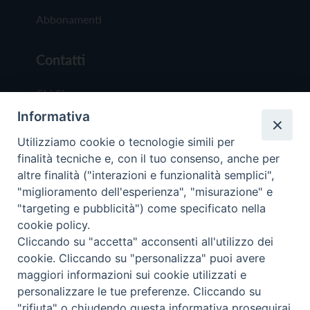
Abbonamenti
Contatti
Chi Siamo
Informativa
Redazione
Scrivici
Utilizziamo cookie o tecnologie simili per
finalità tecniche e, con il tuo consenso, anche per
altre finalità ("interazioni e funzionalità semplici",
"miglioramento dell'esperienza", "misurazione" e
"targeting e pubblicità") come specificato nella
cookie policy.
Copyright © 2019 - Tutti i diritti riservati - Vit
Cliccando su "accetta" acconsenti all'utilizzo dei
Trentina Editrice
cookie. Cliccando su "personalizza" puoi avere
maggiori informazioni sui cookie utilizzati e
Privacy Policy
personalizzare le tue preferenze. Cliccando su
Torna all'inizi
"rifiuta" o chiudendo questa informativa proseguirai