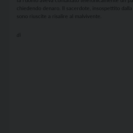
fa l’uomo aveva contattato telefonicamente un parr
chiedendo denaro. Il sacerdote, insospettito dalla 
sono riuscite a risalire al malvivente.
di