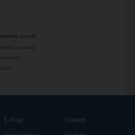
Iniziative speciali
Politica e società
Spettacoli
Sport
E-Shop
Contatti
Vendita Online
Chi Siamo