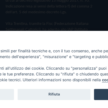
di cui al decreto legislativo 15 maggio 2017, n. 70.
Indicazione resa ai sensi della lettera f) del comma 2
dell'art. 5 del medesimo decreto Lgs.
Vita Trentina, tramite la Fisc (Federazione Italiana
Settimanali Cattolici), ha aderito allo IAP (Istituto
dell'Autodisciplina Pubblicitaria) accettando il Codice di
Autodisciplina della Comunicazione Commerciale
imili per finalità tecniche e, con il tuo consenso, anche per 
Privacy Policy
Cookie Policy
amento dell'esperienza", "misurazione" e "targeting e pubbli
i all'utilizzo dei cookie. Cliccando su "personalizza" puoi
 Trentina Editrice
re le tue preferenze. Cliccando su "rifiuta" o chiudendo que
okie tecnici. Ulteriori informazioni sono disponibili nella
coo
Rifiuta