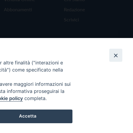
Abbonamenti
Redazione
Scrivici
altre finalità ("interazioni e
cità") come specificato nella
 avere maggiori informazioni sui
sta informativa proseguirai la
kie policy
completa.
Torna all'inizio
Accetta
Preferenze Cookie