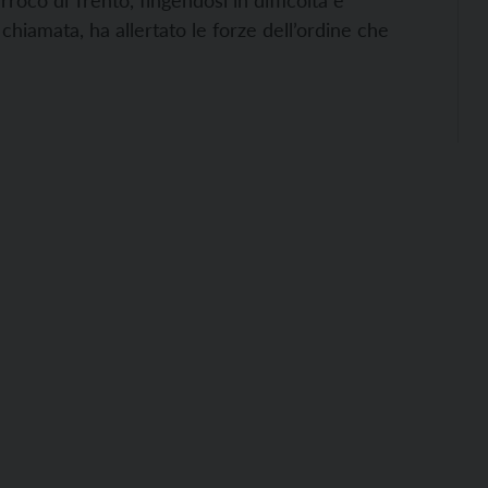
oco di Trento, fingendosi in difficoltà e
chiamata, ha allertato le forze dell’ordine che