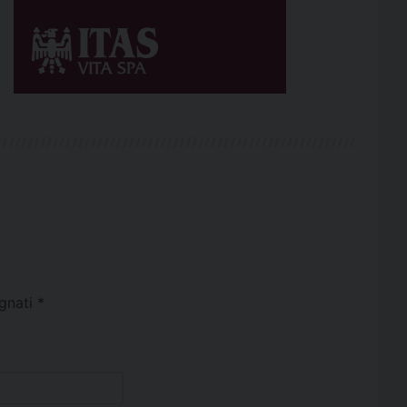
egnati
*