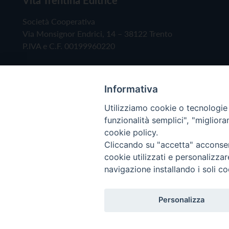
Società Cooperativa
Via Monsignor Endrici, 14 – 38122 Trento
P.IVA e C.F. 00199960220
Informativa
Utilizziamo cookie o tecnologie s
funzionalità semplici", "miglior
cookie policy.
Cliccando su "accetta" acconsent
Copyright © 2019 - Tutti i diritti riservati - Vita
cookie utilizzati e personalizza
navigazione installando i soli co
Privacy Policy
Personalizza