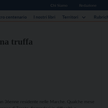
Chi Siamo
Redazione
stro centenario
I nostri libri
Territori
Rubric
na truffa
fa un 36enne residente nelle Marche. Qualche mese