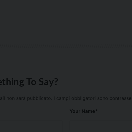
thing To Say?
mail non sarà pubblicato.
I campi obbligatori sono contrass
Your Name
*