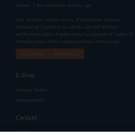
dell'art. 5 del medesimo decreto Lgs.
Vita Trentina, tramite la Fisc (Federazione Italiana
Settimanali Cattolici), ha aderito allo IAP (Istituto
dell'Autodisciplina Pubblicitaria) accettando il Codice di
Autodisciplina della Comunicazione Commerciale
Privacy Policy
Cookie Policy
E-Shop
Vendita Online
Abbonamenti
Contatti
Chi Siamo