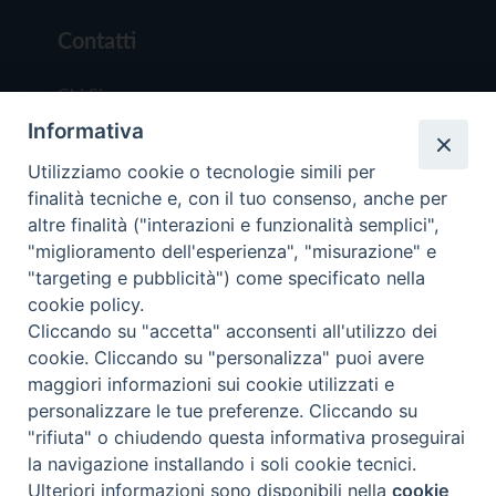
Contatti
Chi Siamo
Informativa
Redazione
Scrivici
Utilizziamo cookie o tecnologie simili per
finalità tecniche e, con il tuo consenso, anche per
altre finalità ("interazioni e funzionalità semplici",
"miglioramento dell'esperienza", "misurazione" e
"targeting e pubblicità") come specificato nella
cookie policy.
Copyright © 2019 - Tutti i diritti riservati - Vit
Cliccando su "accetta" acconsenti all'utilizzo dei
Trentina Editrice
cookie. Cliccando su "personalizza" puoi avere
maggiori informazioni sui cookie utilizzati e
Privacy Policy
personalizzare le tue preferenze. Cliccando su
Torna all'inizi
"rifiuta" o chiudendo questa informativa proseguirai
la navigazione installando i soli cookie tecnici.
Ulteriori informazioni sono disponibili nella
cookie
Preferenze Cookie