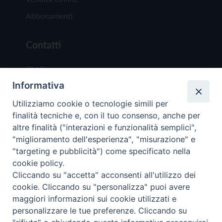
Abbonamenti
Contatti
Chi Siamo
Informativa
Redazione
Scrivici
Utilizziamo cookie o tecnologie simili per
finalità tecniche e, con il tuo consenso, anche per
altre finalità ("interazioni e funzionalità semplici",
"miglioramento dell'esperienza", "misurazione" e
"targeting e pubblicità") come specificato nella
cookie policy.
Copyright © 2019 - Tutti i diritti riservati - Vit
Cliccando su "accetta" acconsenti all'utilizzo dei
Trentina Editrice
cookie. Cliccando su "personalizza" puoi avere
maggiori informazioni sui cookie utilizzati e
Privacy Policy
personalizzare le tue preferenze. Cliccando su
Torna all'inizi