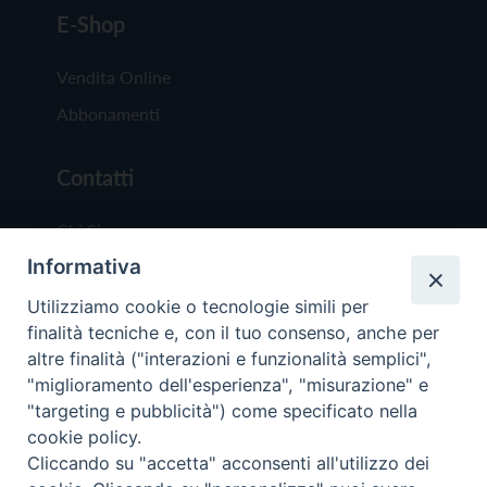
E-Shop
Vendita Online
Abbonamenti
Contatti
Chi Siamo
Informativa
Redazione
Scrivici
Utilizziamo cookie o tecnologie simili per
finalità tecniche e, con il tuo consenso, anche per
altre finalità ("interazioni e funzionalità semplici",
"miglioramento dell'esperienza", "misurazione" e
"targeting e pubblicità") come specificato nella
cookie policy.
Copyright © 2019 - Tutti i diritti riservati - Vit
Cliccando su "accetta" acconsenti all'utilizzo dei
Trentina Editrice