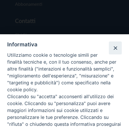
Abbonamenti
Contatti
Chi Siamo
Informativa
Redazione
Scrivici
Utilizziamo cookie o tecnologie simili per
finalità tecniche e, con il tuo consenso, anche per
altre finalità ("interazioni e funzionalità semplici",
"miglioramento dell'esperienza", "misurazione" e
"targeting e pubblicità") come specificato nella
cookie policy.
Copyright © 2019 - Tutti i diritti riservati - Vit
Cliccando su "accetta" acconsenti all'utilizzo dei
Trentina Editrice
cookie. Cliccando su "personalizza" puoi avere
maggiori informazioni sui cookie utilizzati e
Privacy Policy
personalizzare le tue preferenze. Cliccando su
Torna all'inizi
"rifiuta" o chiudendo questa informativa proseguirai