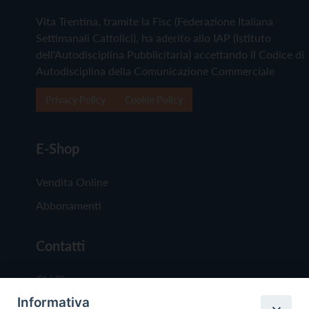
Vita Trentina, tramite la Fisc (Federazione Italiana
Settimanali Cattolici), ha aderito allo IAP (Istituto
dell'Autodisciplina Pubblicitaria) accettando il Codice di
Autodisciplina della Comunicazione Commerciale
Privacy Policy
Cookie Policy
E-Shop
Vendita Online
Abbonamenti
Contatti
Chi Siamo
Informativa
Redazione