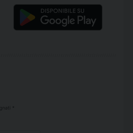
egnati
*