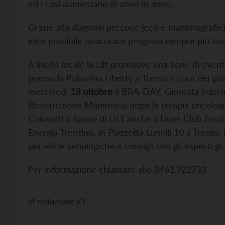
ed i casi aumentano di anno in anno.
Grazie alla diagnosi precoce (eco e mammografie) 
ed è possibile assicurare prognosi sempre più favor
A livello locale la Lilt promuove una serie di even
presso la Palazzina Liberty a Trento a cura dei gi
mercoledì
18 ottobre
il BRA-DAY, Giornata Intern
Ricostruzione Mammaria dopo la terapia oncologi
Coinvolti a fianco di LILT anche il Lions Club Trent
Energia Trentino. In Piazzetta Lunelli 10 a Trento, 
per visite senologiche e consigli con gli esperti gra
Per informazione chiamare allo 0461.922733
di
redazione VT