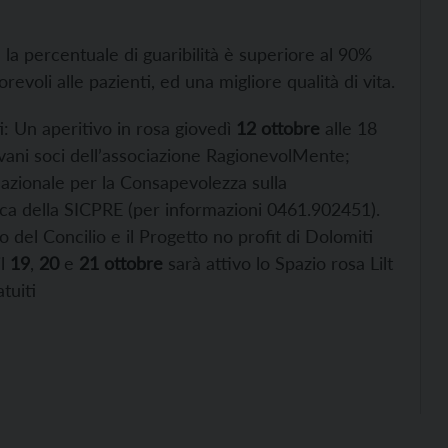
la percentuale di guaribilità è superiore al 90%
evoli alle pazienti, ed una migliore qualità di vita.
ti: Un aperitivo in rosa giovedì
12 ottobre
alle 18
ovani soci dell’associazione RagionevolMente;
azionale per la Consapevolezza sulla
ca della SICPRE (per informazioni 0461.902451).
o del Concilio e il Progetto no profit di Dolomiti
il
19
,
20
e
21 ottobre
sarà attivo lo Spazio rosa Lilt
tuiti