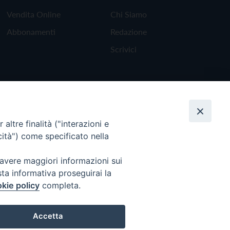
Vendita Online
Chi Siamo
Abbonamenti
Redazione
Scrivici
altre finalità ("interazioni e
cità") come specificato nella
 avere maggiori informazioni sui
sta informativa proseguirai la
kie policy
completa.
Torna all'inizio
Accetta