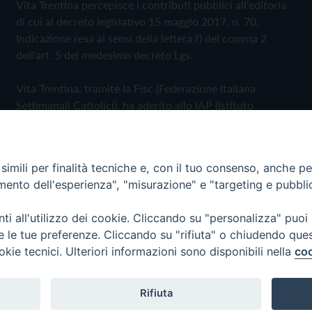
Vita Trentina percepisce i contributi pubblici all'editoria
di cui al decreto legislativo 15 maggio 2017, n. 70.
Indicazione resa ai sensi della lettera f) del comma 2
dell'art. 5 del medesimo decreto Lgs.
Vita Trentina, tramite la Fisc (Federazione Italiana
Settimanali Cattolici), ha aderito allo IAP (Istituto
dell'Autodisciplina Pubblicitaria) accettando il Codice di
Autodisciplina della Comunicazione Commerciale
imili per finalità tecniche e, con il tuo consenso, anche per 
Privacy Policy
Cookie Policy
amento dell'esperienza", "misurazione" e "targeting e pubbli
i all'utilizzo dei cookie. Cliccando su "personalizza" puoi
 Trentina Editrice
re le tue preferenze. Cliccando su "rifiuta" o chiudendo que
okie tecnici. Ulteriori informazioni sono disponibili nella
coo
Rifiuta