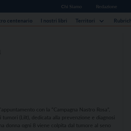
Chi Siamo
Redazione
stro centenario
I nostri libri
Territori
Rubric
a
 l'appuntamento con la “Campagna Nastro Rosa”,
 i tumori (Lilt), dedicata alla prevenzione e diagnosi
una donna ogni 8 viene colpita dal tumore al seno