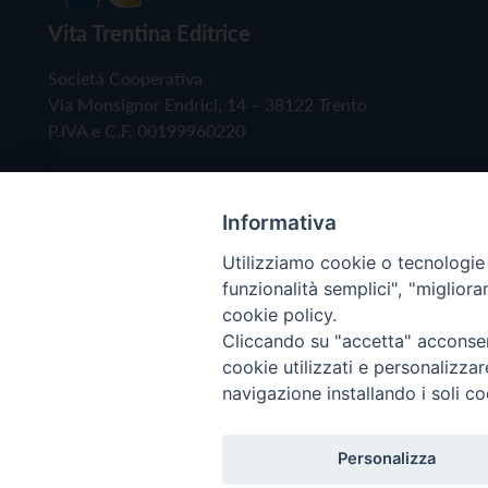
Vita Trentina Editrice
Società Cooperativa
Via Monsignor Endrici, 14 – 38122 Trento
P.IVA e C.F. 00199960220
Informativa
Utilizziamo cookie o tecnologie s
funzionalità semplici", "miglior
cookie policy.
Cliccando su "accetta" acconsent
Copyright © 2019 - Tutti i diritti riservati - Vita
cookie utilizzati e personalizza
navigazione installando i soli co
Privacy Policy
Personalizza