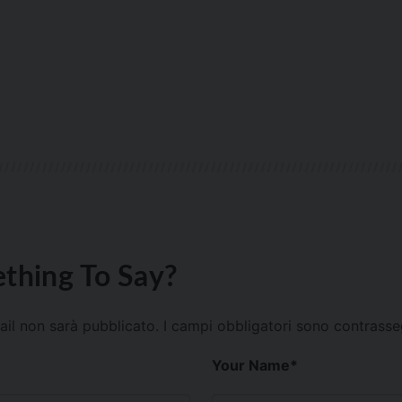
thing To Say?
mail non sarà pubblicato.
I campi obbligatori sono contrass
Your Name
*