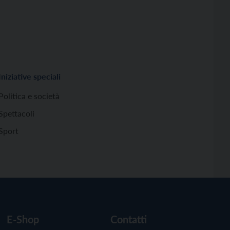
Iniziative speciali
Politica e società
Spettacoli
Sport
E-Shop
Contatti