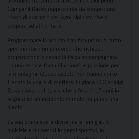
altitudine fra sentieri scoscesi e ripidi pendii il
Campanil Basso rappresenta da sempre una
prova di coraggio per ogni alpinista che si
prepara ad affrontarla.
Programmare la scalata significa prima di tutto
sperimentare un percorso che richiede
preparazione e capacità fisica accompagnata
da una tenace forza di volontà e passione per
la montagna. Questi aspetti non hanno certo
frenato la voglia di mettersi in gioco di Gianluigi
Rosa, giovane di Lavis, che all'età di 17 anni in
seguito ad un incidente in moto ha perso una
gamba.
La sua è una storia divisa fra la famiglia, le
amicizie e numerosi impegni sportivi, in
particolare la passione per l'hockey che lo