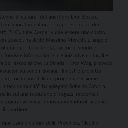
teghe di cultura” del quartiere Don Bosco,
i in laboratori culturali. I rappresentanti dei
tti. “Il Culture Corner vuole essere uno spazio
 Don Bosco”, ha detto Massimo Moretti. L’“angolo”
lturale per tutte le età, raccoglie spunti e
 fornisce informazioni sulle iniziative culturali e
tiva dell’associazione La Strada – Der Weg, prevede
rotagonisti sono i giovani. “Il nostro progetto
inua, con la possibilità di progettare insieme
ell’intera comunità”, ha spiegato Roberta Catania.
ine
in cui una redazione di ragazzi racconta il
i cooperative Social Innovation Südtirol, si pone
 il quartiere.
ripartizione cultura della Provincia, Claudio