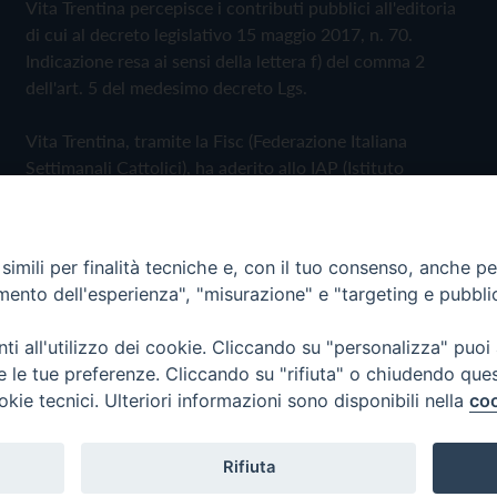
Vita Trentina percepisce i contributi pubblici all'editoria
di cui al decreto legislativo 15 maggio 2017, n. 70.
Indicazione resa ai sensi della lettera f) del comma 2
dell'art. 5 del medesimo decreto Lgs.
Vita Trentina, tramite la Fisc (Federazione Italiana
Settimanali Cattolici), ha aderito allo IAP (Istituto
dell'Autodisciplina Pubblicitaria) accettando il Codice di
Autodisciplina della Comunicazione Commerciale
imili per finalità tecniche e, con il tuo consenso, anche per 
Privacy Policy
Cookie Policy
amento dell'esperienza", "misurazione" e "targeting e pubbli
i all'utilizzo dei cookie. Cliccando su "personalizza" puoi
 Trentina Editrice
re le tue preferenze. Cliccando su "rifiuta" o chiudendo que
okie tecnici. Ulteriori informazioni sono disponibili nella
coo
Rifiuta