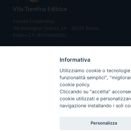
Vita Trentina Editrice
Società Cooperativa
Via Monsignor Endrici, 14 – 38122 Trento
P.IVA e C.F. 00199960220
Informativa
Utilizziamo cookie o tecnologie s
funzionalità semplici", "miglior
cookie policy.
Cliccando su "accetta" acconsent
Copyright © 2019 - Tutti i diritti riservati - Vita
cookie utilizzati e personalizza
navigazione installando i soli co
Privacy Policy
Personalizza