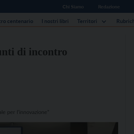
Chi Siamo
Redazione
stro centenario
I nostri libri
Territori
Rubric
nti di incontro
ale per l’innovazione”