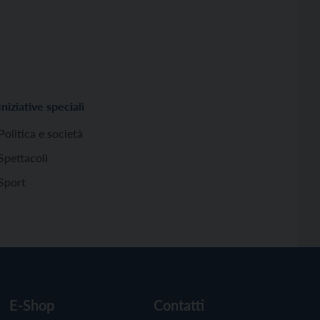
Iniziative speciali
Politica e società
Spettacoli
Sport
E-Shop
Contatti