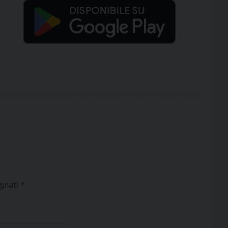
egnati
*