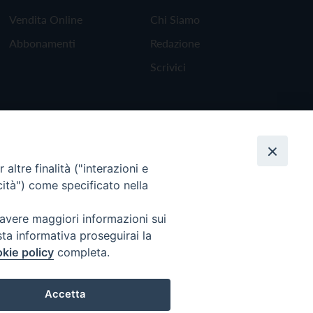
Vendita Online
Chi Siamo
Abbonamenti
Redazione
Scrivici
altre finalità ("interazioni e
cità") come specificato nella
 avere maggiori informazioni sui
sta informativa proseguirai la
kie policy
completa.
Torna all'inizio
Accetta