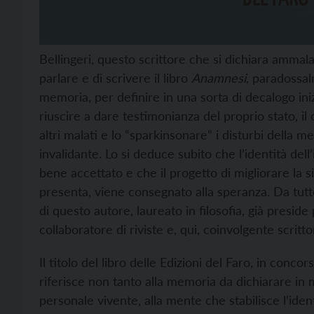
Bellingeri, questo scrittore che si dichiara ammal
parlare e di scrivere il libro
Anamnesi
, paradossal
memoria, per definire in una sorta di decalogo iniz
riuscire a dare testimonianza del proprio stato, il 
altri malati e lo “sparkinsonare” i disturbi della
invalidante. Lo si deduce subito che l’identità dell
bene accettato e che il progetto di migliorare la s
presenta, viene consegnato alla speranza. Da tutto 
di questo autore, laureato in filosofia, già presid
collaboratore di riviste e, qui, coinvolgente scritt
Il titolo del libro delle Edizioni del Faro, in concor
riferisce non tanto alla memoria da dichiarare in
personale vivente, alla mente che stabilisce l’ident