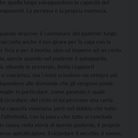
he quella lunga salvaguardano la capacità del
e componenti. La persona è la propria memoria.
à, quando descrive il camminare del paziente lungo
racconta anche il suo girare per la casa con la
er l’età e per il morbo, sino ad imporre ad un certo
ia, specie quando nel paziente è galoppante,
, ottunde le presenze, limita i rapporti
à e coscienza, ma i nomi scivolano via sempre più
rispondere alle domande che gli vengono poste.
moglie in particolare, come garanzia e quale
 di ricordare; del resto in lui permane una certa
 una capacità visionaria, però nel dubbio che tutto
’affettività, con la paura che tutto si concluda
in causa, nella storia di questo paziente, è proprio
erse specificazioni, il ricordare il vecchio, il nuovo,