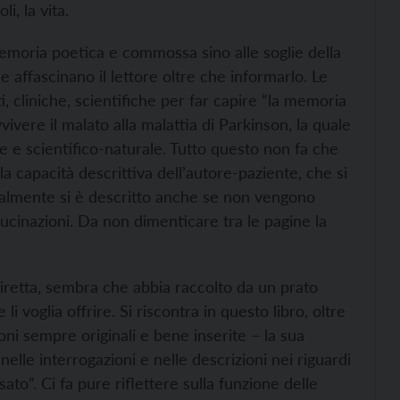
li, la vita.
memoria poetica e commossa sino alle soglie della
affascinano il lettore oltre che informarlo. Le
 cliniche, scientifiche per far capire “la memoria
ivere il malato alla malattia di Parkinson, la quale
le e scientifico-naturale. Tutto questo non fa che
 la capacità descrittiva dell’autore-paziente, che si
almente si è descritto anche se non vengono
allucinazioni. Da non dimenticare tra le pagine la
diretta, sembra che abbia raccolto da un prato
 li voglia offrire. Si riscontra in questo libro, oltre
zioni sempre originali e bene inserite – la sua
nelle interrogazioni e nelle descrizioni nei riguardi
ato”. Ci fa pure riflettere sulla funzione delle