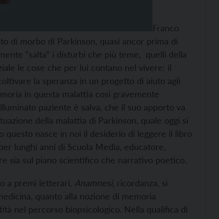
Franco
ato di morbo di Parkinson, quasi ancor prima di
mente “salta” i disturbi che più teme, quelli della
iale le cose che per lui contano nel vivere: il
coltivare la speranza in un progetto di aiuto agli
 memoria in questa malattia così gravemente
’illuminato paziente è salva, che il suo apporto va
ituazione della malattia di Parkinson, quale oggi si
questo nasce in noi il desiderio di leggere il libro
e per lunghi anni di Scuola Media, educatore,
ore sia sul piano scientifico che narrativo poetico.
so a premi letterari,
Anamnesi,
ricordanza, si
 medicina, quanto alla nozione di memoria
ità nel percorso biopsicologico. Nella qualifica di