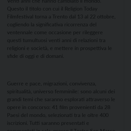
Venti anni che hanno cambiato il mondo.
Questo il titolo con cui il Religion Today
Filmfestival torna a Trento dal 13 al 22 ottobre,
cogliendo la significativa ricorrenza del
ventennale come occasione per rileggere
questi tumultuosi venti anni di relazioni tra
religioni e società, e mettere in prospettiva le
sfide di oggi e di domani.
Guerre e pace, migrazioni, convivenza,
spiritualità, universo femminile: sono alcuni dei
grandi temi che saranno esplorati attraverso le
opere in concorso: 41 film provenienti da 28
Paesi del mondo, selezionati tra le oltre 400
iscrizioni. Tutti saranno presentati e
commentati in sala, presso il Teatro San Marco,