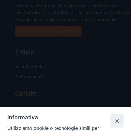
Settimanali Cattolici), ha aderito allo IAP (Istituto
dell'Autodisciplina Pubblicitaria) accettando il Codice di
Autodisciplina della Comunicazione Commerciale
Privacy Policy
Cookie Policy
E-Shop
Vendita Online
Abbonamenti
Contatti
Chi Siamo
Informativa
Redazione
Scrivici
Utilizziamo cookie o tecnologie simili per