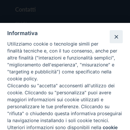
Contatti
Chi Siamo
Informativa
Redazione
Scrivici
Utilizziamo cookie o tecnologie simili per
finalità tecniche e, con il tuo consenso, anche per
altre finalità ("interazioni e funzionalità semplici",
"miglioramento dell'esperienza", "misurazione" e
"targeting e pubblicità") come specificato nella
cookie policy.
Copyright © 2019 - Tutti i diritti riservati - Vit
Cliccando su "accetta" acconsenti all'utilizzo dei
Trentina Editrice
cookie. Cliccando su "personalizza" puoi avere
maggiori informazioni sui cookie utilizzati e
Privacy Policy
personalizzare le tue preferenze. Cliccando su
Torna all'inizi
"rifiuta" o chiudendo questa informativa proseguirai
la navigazione installando i soli cookie tecnici.
Ulteriori informazioni sono disponibili nella
cookie
Preferenze Cookie