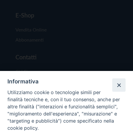
E-Shop
Vendita Online
Abbonamenti
Contatti
Chi Siamo
Informativa
Redazione
Scrivici
Utilizziamo cookie o tecnologie simili per
finalità tecniche e, con il tuo consenso, anche per
altre finalità ("interazioni e funzionalità semplici",
"miglioramento dell'esperienza", "misurazione" e
"targeting e pubblicità") come specificato nella
cookie policy.
Copyright © 2019 - Tutti i diritti riservati - Vit