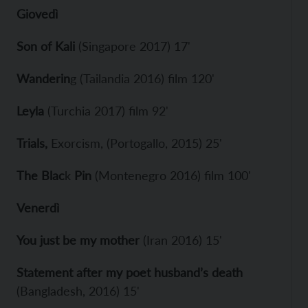
Giovedì
Son of Kali
(Singapore 2017) 17'
Wanderin
g (Tailandia 2016) film 120'
Leyla
(Turchia 2017) film 92'
Trials,
Exorcism, (Portogallo, 2015) 25'
The Blac
k
Pin
(Montenegro 2016) film 100'
Venerdì
You just be my mother
(Iran 2016) 15'
Statement after my poet husband’s death
(Bangladesh, 2016) 15'