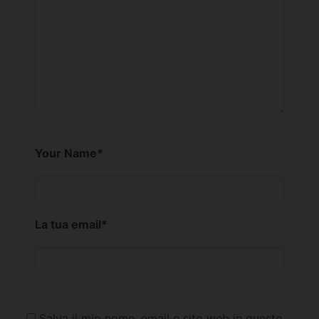
Your Name
*
La tua email
*
Salva il mio nome, email e sito web in questo