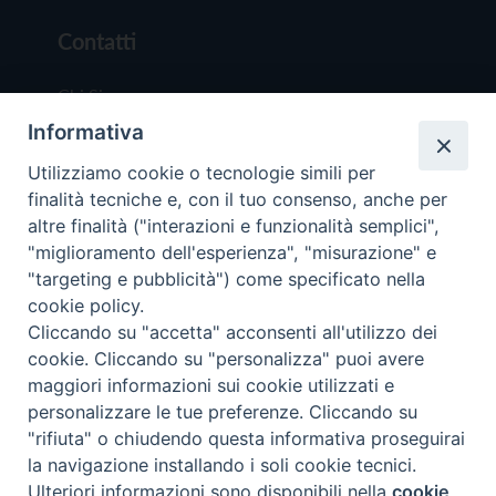
Contatti
Chi Siamo
Informativa
Redazione
Scrivici
Utilizziamo cookie o tecnologie simili per
finalità tecniche e, con il tuo consenso, anche per
altre finalità ("interazioni e funzionalità semplici",
"miglioramento dell'esperienza", "misurazione" e
"targeting e pubblicità") come specificato nella
cookie policy.
Copyright © 2019 - Tutti i diritti riservati - Vit
Cliccando su "accetta" acconsenti all'utilizzo dei
Trentina Editrice
cookie. Cliccando su "personalizza" puoi avere
maggiori informazioni sui cookie utilizzati e
Privacy Policy
personalizzare le tue preferenze. Cliccando su
Torna all'inizi
"rifiuta" o chiudendo questa informativa proseguirai
la navigazione installando i soli cookie tecnici.
Ulteriori informazioni sono disponibili nella
cookie