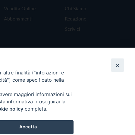
Vendita Online
Chi Siamo
Abbonamenti
Redazione
Scrivici
altre finalità ("interazioni e
cità") come specificato nella
 avere maggiori informazioni sui
sta informativa proseguirai la
kie policy
completa.
Torna all'inizio
Accetta