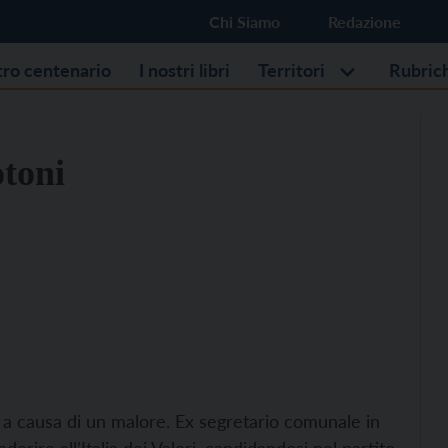
Chi Siamo
Redazione
stro centenario
I nostri libri
Territori
Rubric
otoni
i a causa di un malore. Ex segretario comunale in