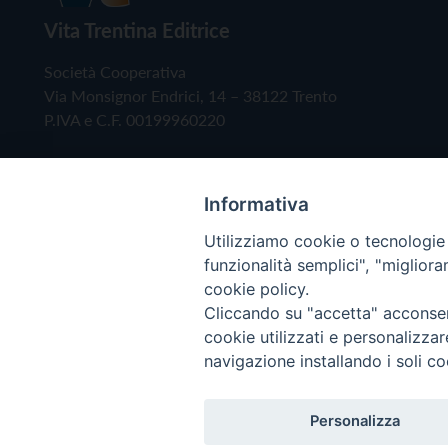
Vita Trentina Editrice
Società Cooperativa
Via Monsignor Endrici, 14 – 38122 Trento
P.IVA e C.F. 00199960220
Informativa
Utilizziamo cookie o tecnologie s
funzionalità semplici", "miglior
cookie policy.
Cliccando su "accetta" acconsent
Copyright © 2019 - Tutti i diritti riservati - Vita
cookie utilizzati e personalizza
navigazione installando i soli co
Privacy Policy
Personalizza