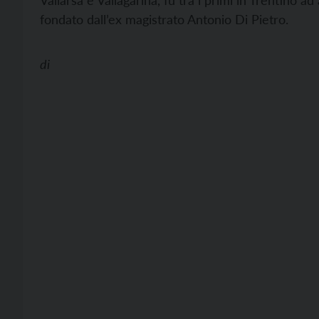
Vallarsa e Vallagarina, fu tra i primi in Trentino ad 
fondato dall’ex magistrato Antonio Di Pietro.
di