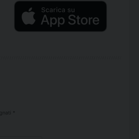
egnati
*