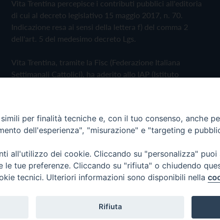
Vita Trentina percepisce i contributi pubblici all'editoria
di cui al decreto legislativo 15 maggio 2017, n. 70.
Indicazione resa ai sensi della lettera f) del comma 2
dell'art. 5 del medesimo decreto Lgs.
Vita Trentina, tramite la Fisc (Federazione Italiana
Settimanali Cattolici), ha aderito allo IAP (Istituto
dell'Autodisciplina Pubblicitaria) accettando il Codice di
Autodisciplina della Comunicazione Commerciale
imili per finalità tecniche e, con il tuo consenso, anche per 
Privacy Policy
Cookie Policy
amento dell'esperienza", "misurazione" e "targeting e pubbli
i all'utilizzo dei cookie. Cliccando su "personalizza" puoi
 Trentina Editrice
re le tue preferenze. Cliccando su "rifiuta" o chiudendo que
okie tecnici. Ulteriori informazioni sono disponibili nella
coo
Rifiuta