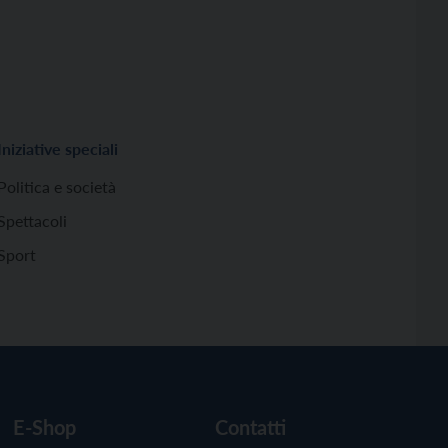
Iniziative speciali
Politica e società
Spettacoli
Sport
E-Shop
Contatti