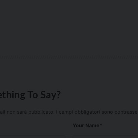
thing To Say?
mail non sarà pubblicato.
I campi obbligatori sono contrass
Your Name
*