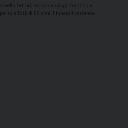
eonello Letrari, storico enologo trentino e
rso all’età di 86 anni. I funerali verranno