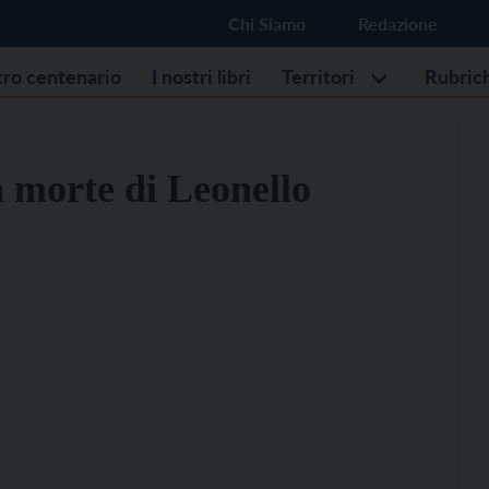
Chi Siamo
Redazione
stro centenario
I nostri libri
Territori
Rubric
a morte di Leonello