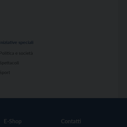
Iniziative speciali
Politica e società
Spettacoli
Sport
E-Shop
Contatti