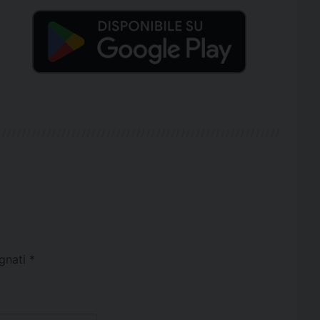
egnati
*