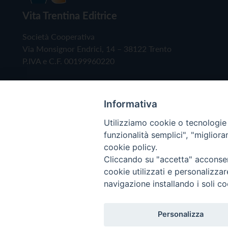
Vita Trentina Editrice
Società Cooperativa
Via Monsignor Endrici, 14 – 38122 Trento
P.IVA e C.F. 00199960220
Informativa
Utilizziamo cookie o tecnologie s
funzionalità semplici", "miglior
cookie policy.
Cliccando su "accetta" acconsent
Copyright © 2019 - Tutti i diritti riservati - Vita
cookie utilizzati e personalizza
navigazione installando i soli co
Privacy Policy
Personalizza