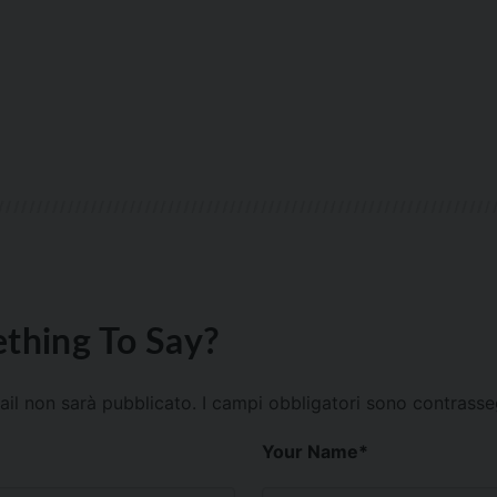
thing To Say?
mail non sarà pubblicato.
I campi obbligatori sono contrass
Your Name
*