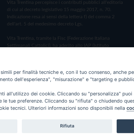
Vita Trentina percepisce i contributi pubblici all'editoria
di cui al decreto legislativo 15 maggio 2017, n. 70.
Indicazione resa ai sensi della lettera f) del comma 2
dell'art. 5 del medesimo decreto Lgs.
Vita Trentina, tramite la Fisc (Federazione Italiana
Settimanali Cattolici), ha aderito allo IAP (Istituto
dell'Autodisciplina Pubblicitaria) accettando il Codice di
Autodisciplina della Comunicazione Commerciale
imili per finalità tecniche e, con il tuo consenso, anche per 
Privacy Policy
Cookie Policy
amento dell'esperienza", "misurazione" e "targeting e pubbli
i all'utilizzo dei cookie. Cliccando su "personalizza" puoi
 Trentina Editrice
re le tue preferenze. Cliccando su "rifiuta" o chiudendo que
okie tecnici. Ulteriori informazioni sono disponibili nella
coo
Rifiuta