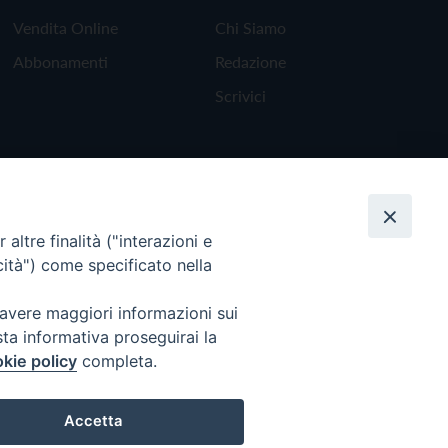
Vendita Online
Chi Siamo
Abbonamenti
Redazione
Scrivici
altre finalità ("interazioni e
cità") come specificato nella
 avere maggiori informazioni sui
sta informativa proseguirai la
kie policy
completa.
Torna all'inizio
Accetta