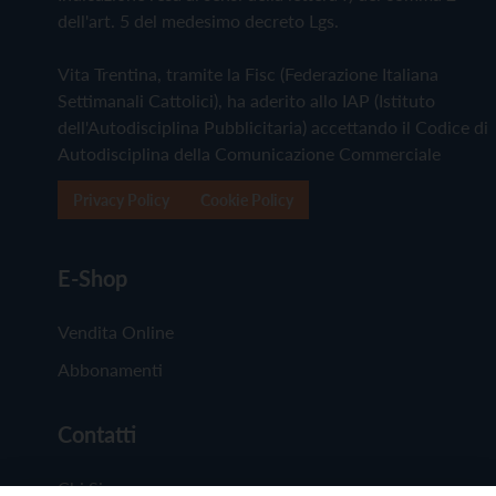
dell'art. 5 del medesimo decreto Lgs.
Vita Trentina, tramite la Fisc (Federazione Italiana
Settimanali Cattolici), ha aderito allo IAP (Istituto
dell'Autodisciplina Pubblicitaria) accettando il Codice di
Autodisciplina della Comunicazione Commerciale
Privacy Policy
Cookie Policy
E-Shop
Vendita Online
Abbonamenti
Contatti
Chi Siamo