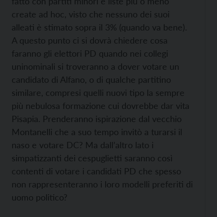
fatto con partiti minori e liste più o meno
create ad hoc, visto che nessuno dei suoi
alleati è stimato sopra il 3% (quando va bene).
A questo punto ci si dovrà chiedere cosa
faranno gli elettori PD quando nei collegi
uninominali si troveranno a dover votare un
candidato di Alfano, o di qualche partitino
similare, compresi quelli nuovi tipo la sempre
più nebulosa formazione cui dovrebbe dar vita
Pisapia. Prenderanno ispirazione dal vecchio
Montanelli che a suo tempo invitò a turarsi il
naso e votare DC? Ma dall’altro lato i
simpatizzanti dei cespuglietti saranno così
contenti di votare i candidati PD che spesso
non rappresenteranno i loro modelli preferiti di
uomo politico?