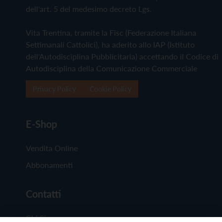
dell'art. 5 del medesimo decreto Lgs.
Vita Trentina, tramite la Fisc (Federazione Italiana
Settimanali Cattolici), ha aderito allo IAP (Istituto
dell'Autodisciplina Pubblicitaria) accettando il Codice di
Autodisciplina della Comunicazione Commerciale
Privacy Policy
Cookie Policy
E-Shop
Vendita Online
Abbonamenti
Contatti
Chi Siamo