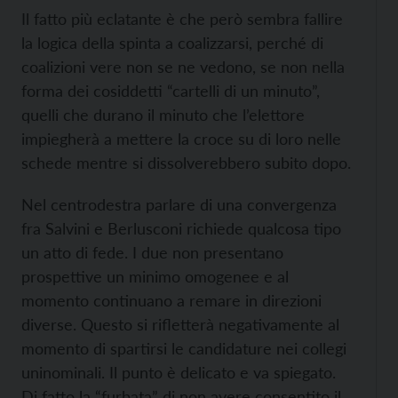
Il fatto più eclatante è che però sembra fallire
la logica della spinta a coalizzarsi, perché di
coalizioni vere non se ne vedono, se non nella
forma dei cosiddetti “cartelli di un minuto”,
quelli che durano il minuto che l’elettore
impiegherà a mettere la croce su di loro nelle
schede mentre si dissolverebbero subito dopo.
Nel centrodestra parlare di una convergenza
fra Salvini e Berlusconi richiede qualcosa tipo
un atto di fede. I due non presentano
prospettive un minimo omogenee e al
momento continuano a remare in direzioni
diverse. Questo si rifletterà negativamente al
momento di spartirsi le candidature nei collegi
uninominali. Il punto è delicato e va spiegato.
Di fatto la “furbata” di non avere consentito il