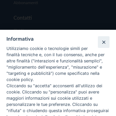
Abbonamenti
Contatti
Chi Siamo
Informativa
Redazione
Scrivici
Utilizziamo cookie o tecnologie simili per
finalità tecniche e, con il tuo consenso, anche per
altre finalità ("interazioni e funzionalità semplici",
"miglioramento dell'esperienza", "misurazione" e
"targeting e pubblicità") come specificato nella
cookie policy.
Copyright © 2019 - Tutti i diritti riservati - Vit
Cliccando su "accetta" acconsenti all'utilizzo dei
Trentina Editrice
cookie. Cliccando su "personalizza" puoi avere
maggiori informazioni sui cookie utilizzati e
Privacy Policy
personalizzare le tue preferenze. Cliccando su
Torna all'inizi
"rifiuta" o chiudendo questa informativa proseguirai