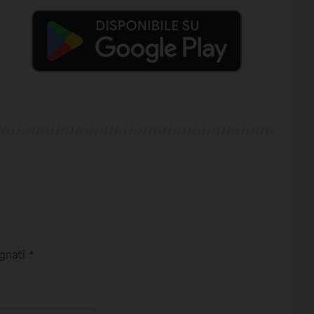
egnati
*