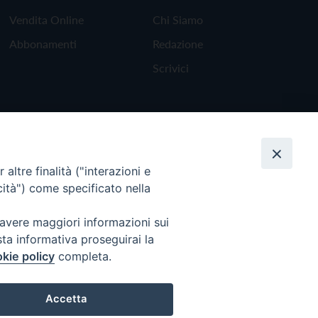
Vendita Online
Chi Siamo
Abbonamenti
Redazione
Scrivici
altre finalità ("interazioni e
cità") come specificato nella
 avere maggiori informazioni sui
sta informativa proseguirai la
kie policy
completa.
Torna all'inizio
Accetta