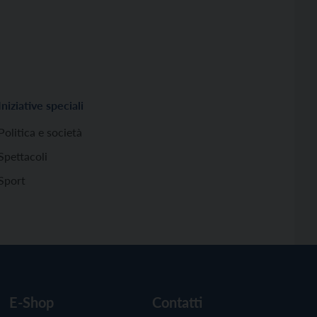
Iniziative speciali
Politica e società
Spettacoli
Sport
E-Shop
Contatti