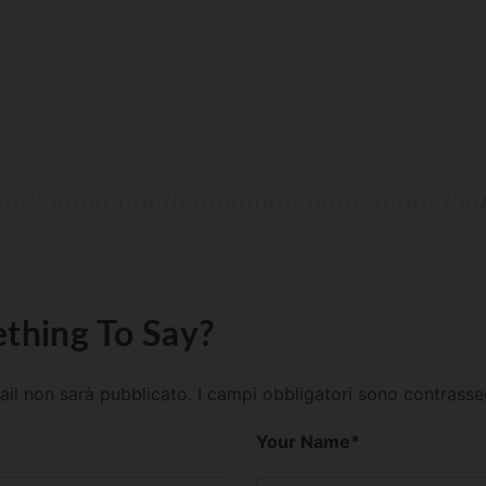
thing To Say?
mail non sarà pubblicato.
I campi obbligatori sono contrass
Your Name
*