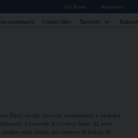
Chi Siamo
Redazione
stro centenario
I nostri libri
Territori
Rubric
vena Bassi, moglie del noto neonatologo e pediatra
timanale. Il funerale di Lorvena Bassi, 82 anni,
ottobre nella chiesa del cimitero di Trento. Al