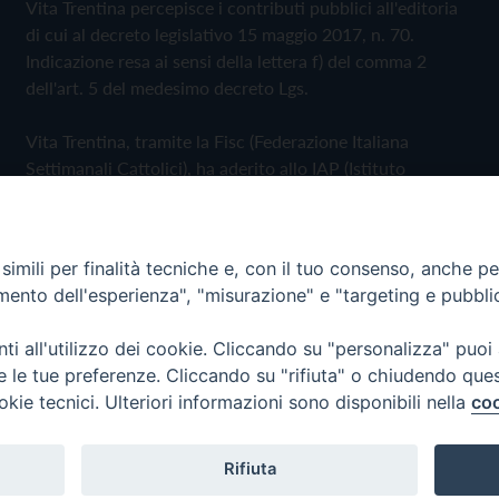
Vita Trentina percepisce i contributi pubblici all'editoria
di cui al decreto legislativo 15 maggio 2017, n. 70.
Indicazione resa ai sensi della lettera f) del comma 2
dell'art. 5 del medesimo decreto Lgs.
Vita Trentina, tramite la Fisc (Federazione Italiana
Settimanali Cattolici), ha aderito allo IAP (Istituto
dell'Autodisciplina Pubblicitaria) accettando il Codice di
Autodisciplina della Comunicazione Commerciale
imili per finalità tecniche e, con il tuo consenso, anche per 
Privacy Policy
Cookie Policy
amento dell'esperienza", "misurazione" e "targeting e pubbli
i all'utilizzo dei cookie. Cliccando su "personalizza" puoi
 Trentina Editrice
re le tue preferenze. Cliccando su "rifiuta" o chiudendo que
okie tecnici. Ulteriori informazioni sono disponibili nella
coo
Rifiuta