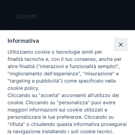
Contatti
Chi Siamo
Informativa
Redazione
Scrivici
Utilizziamo cookie o tecnologie simili per
finalità tecniche e, con il tuo consenso, anche per
altre finalità ("interazioni e funzionalità semplici",
"miglioramento dell'esperienza", "misurazione" e
"targeting e pubblicità") come specificato nella
cookie policy.
Copyright © 2019 - Tutti i diritti riservati - Vit
Cliccando su "accetta" acconsenti all'utilizzo dei
Trentina Editrice
cookie. Cliccando su "personalizza" puoi avere
maggiori informazioni sui cookie utilizzati e
Privacy Policy
personalizzare le tue preferenze. Cliccando su
Torna all'inizi
"rifiuta" o chiudendo questa informativa proseguirai
la navigazione installando i soli cookie tecnici.