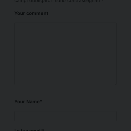
campi obbligatori sono contrassegnati
*
Your comment
Your Name
*
La tua email
*