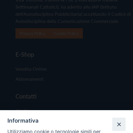
Settimanali Cattolici), ha aderito allo IAP (Istituto
dell'Autodisciplina Pubblicitaria) accettando il Codice di
Autodisciplina della Comunicazione Commerciale
Privacy Policy
Cookie Policy
E-Shop
Vendita Online
Abbonamenti
Contatti
Chi Siamo
Informativa
Redazione
Scrivici
Utilizziamo cookie o tecnologie simili per