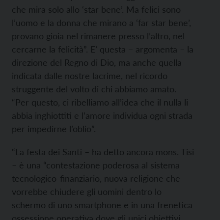
che mira solo allo ‘star bene’. Ma felici sono
l’uomo e la donna che mirano a ‘far star bene’,
provano gioia nel rimanere presso l’altro, nel
cercarne la felicità”. E’ questa – argomenta – la
direzione del Regno di Dio, ma anche quella
indicata dalle nostre lacrime, nel ricordo
struggente del volto di chi abbiamo amato.
“Per questo, ci ribelliamo all’idea che il nulla li
abbia inghiottiti e l’amore individua ogni strada
per impedirne l’oblio”.
“La festa dei Santi – ha detto ancora mons. Tisi
– è una “contestazione poderosa al sistema
tecnologico-finanziario, nuova religione che
vorrebbe chiudere gli uomini dentro lo
schermo di uno smartphone e in una frenetica
ossessione operativa dove gli unici obiettivi