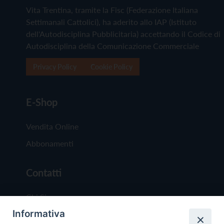
Vita Trentina, tramite la Fisc (Federazione Italiana
Settimanali Cattolici), ha aderito allo IAP (Istituto
dell'Autodisciplina Pubblicitaria) accettando il Codice di
Autodisciplina della Comunicazione Commerciale
Privacy Policy
Cookie Policy
E-Shop
Vendita Online
Abbonamenti
Contatti
Chi Siamo
Informativa
Redazione