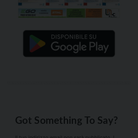
Got Something To Say?
Il tuo indirizzo email non sarà pubblicato.
I