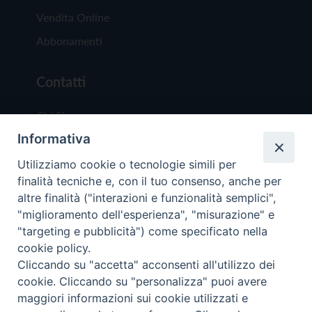
Vendita Online
Abbonamenti
Contatti
Chi Siamo
Informativa
Redazione
Scrivici
Utilizziamo cookie o tecnologie simili per
finalità tecniche e, con il tuo consenso, anche per
altre finalità ("interazioni e funzionalità semplici",
"miglioramento dell'esperienza", "misurazione" e
"targeting e pubblicità") come specificato nella
cookie policy.
Copyright © 2019 - Tutti i diritti riservati - Vit
Cliccando su "accetta" acconsenti all'utilizzo dei
Trentina Editrice
cookie. Cliccando su "personalizza" puoi avere
maggiori informazioni sui cookie utilizzati e
Privacy Policy