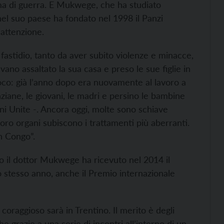
arma di guerra. E Mukwege, che ha studiato
 nel suo paese ha fondato nel 1998 il Panzi
attenzione.
fastidio, tanto da aver subito violenze e minacce,
no assaltato la sua casa e preso le sue figlie in
oco: già l’anno dopo era nuovamente al lavoro a
ziane, le giovani, le madri e persino le bambine
ni Unite -. Ancora oggi, molte sono schiave
loro organi subiscono i trattamenti più aberranti.
in Congo”.
o il dottor Mukwege ha ricevuto nel 2014 il
o stesso anno, anche il Premio internazionale
coraggioso sarà in Trentino. Il merito è degli
che grazie a una serie di incontri all’interno di un