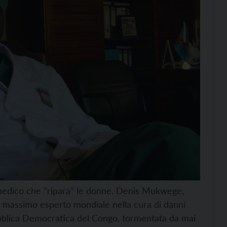
 medico che “ripara” le donne. Denis Mukwege,
l massimo esperto mondiale nella cura di danni
pubblica Democratica del Congo, tormentata da mai