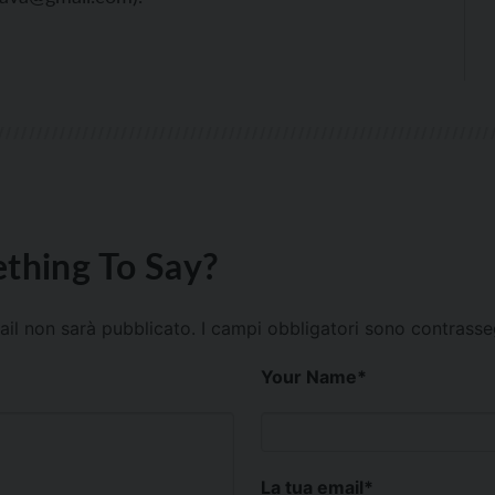
thing To Say?
mail non sarà pubblicato.
I campi obbligatori sono contrass
Your Name
*
La tua email
*