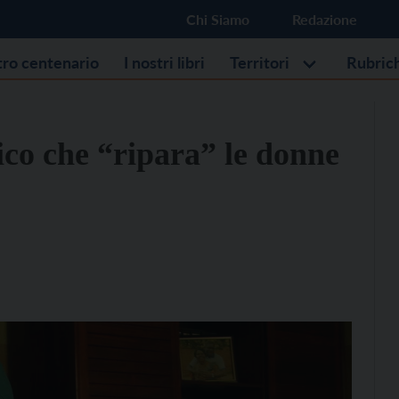
Chi Siamo
Redazione
stro centenario
I nostri libri
Territori
Rubric
ico che “ripara” le donne