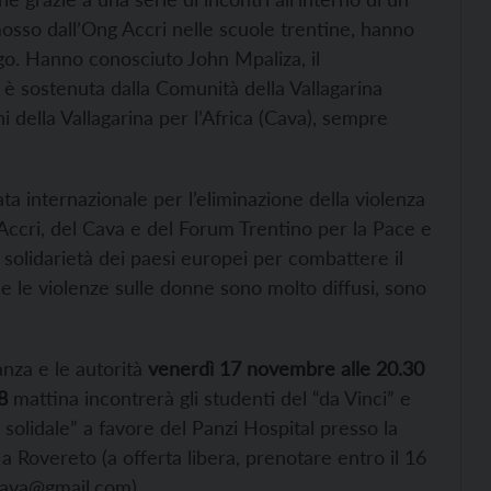
osso dall’Ong Accri nelle scuole trentine, hanno
ngo. Hanno conosciuto John Mpaliza, il
i è sostenuta dalla Comunità della Vallagarina
i della Vallagarina per l’Africa (Cava), sempre
ta internazionale per l’eliminazione della violenza
’Accri, del Cava e del Forum Trentino per la Pace e
a solidarietà dei paesi europei per combattere il
 e le violenze sulle donne sono molto diffusi, sono
anza e le autorità
venerdì 17 novembre alle 20.30
18
mattina incontrerà gli studenti del “da Vinci” e
a solidale” a favore del Panzi Hospital presso la
 a Rovereto (a offerta libera, prenotare entro il 16
cava@gmail.com).