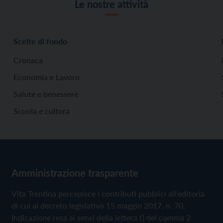
Le nostre attività
Scelte di fondo
Cronaca
Economia e Lavoro
Salute e benessere
Scuola e cultura
Amministrazione trasparente
Vita Trentina percepisce i contributi pubblici all'editoria
di cui al decreto legislativo 15 maggio 2017, n. 70.
Indicazione resa ai sensi della lettera f) del comma 2