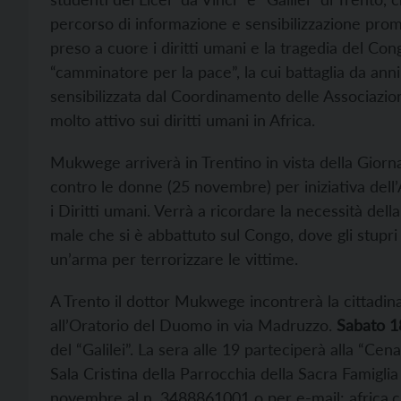
percorso di informazione e sensibilizzazione prom
preso a cuore i diritti umani e la tragedia del Co
“camminatore per la pace”, la cui battaglia da ann
sensibilizzata dal Coordinamento delle Associazion
molto attivo sui diritti umani in Africa.
Mukwege arriverà in Trentino in vista della Giorna
contro le donne (25 novembre) per iniziativa dell
i Diritti umani. Verrà a ricordare la necessità dell
male che si è abbattuto sul Congo, dove gli stupri
un’arma per terrorizzare le vittime.
A Trento il dottor Mukwege incontrerà la cittadin
all’Oratorio del Duomo in via Madruzzo.
Sabato 
del “Galilei”. La sera alle 19 parteciperà alla “Cen
Sala Cristina della Parrocchia della Sacra Famiglia
novembre al n. 3488861001 o per e-mail:
africa.