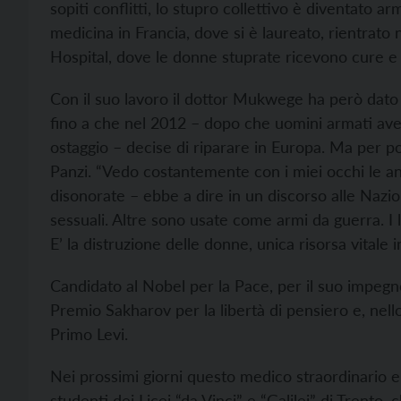
sopiti conflitti, lo stupro collettivo è diventato 
medicina in Francia, dove si è laureato, rientrato
Hospital, dove le donne stuprate ricevono cure e 
Con il suo lavoro il dottor Mukwege ha però dato 
fino a che nel 2012 – dopo che uomini armati aveva
ostaggio – decise di riparare in Europa. Ma per p
Panzi. “Vedo costantemente con i miei occhi le an
disonorate – ebbe a dire in un discorso alle Nazio
sessuali. Altre sono usate come armi da guerra. I 
E’ la distruzione delle donne, unica risorsa vitale 
Candidato al Nobel per la Pace, per il suo impegn
Premio Sakharov per la libertà di pensiero e, nell
Primo Levi.
Nei prossimi giorni questo medico straordinario e 
studenti dei Licei “da Vinci” e “Galilei” di Trento, 