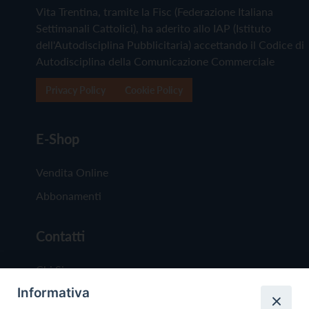
Vita Trentina, tramite la Fisc (Federazione Italiana
Settimanali Cattolici), ha aderito allo IAP (Istituto
dell'Autodisciplina Pubblicitaria) accettando il Codice di
Autodisciplina della Comunicazione Commerciale
Privacy Policy
Cookie Policy
E-Shop
Vendita Online
Abbonamenti
Contatti
Chi Siamo
Informativa
Redazione