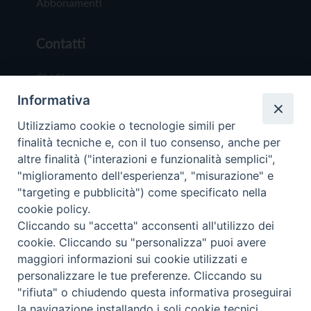
Abbonamenti
Contatti
Chi Siamo
Informativa
Redazione
Scrivici
Utilizziamo cookie o tecnologie simili per
finalità tecniche e, con il tuo consenso, anche per
altre finalità ("interazioni e funzionalità semplici",
"miglioramento dell'esperienza", "misurazione" e
"targeting e pubblicità") come specificato nella
cookie policy.
Copyright © 2019 - Tutti i diritti riservati - Vit
Cliccando su "accetta" acconsenti all'utilizzo dei
Trentina Editrice
cookie. Cliccando su "personalizza" puoi avere
maggiori informazioni sui cookie utilizzati e
Privacy Policy
personalizzare le tue preferenze. Cliccando su
Torna all'inizi
"rifiuta" o chiudendo questa informativa proseguirai
la navigazione installando i soli cookie tecnici.