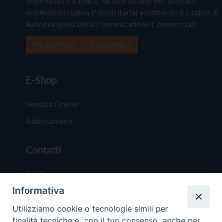
Settimanali Cattolici), ha aderito allo IAP (Istituto
dell'Autodisciplina Pubblicitaria) accettando il Codice di
Autodisciplina della Comunicazione Commerciale
Privacy Policy
Cookie Policy
E-Shop
Vendita Online
Abbonamenti
Contatti
Chi Siamo
Informativa
Redazione
Scrivici
Utilizziamo cookie o tecnologie simili per
finalità tecniche e, con il tuo consenso, anche per