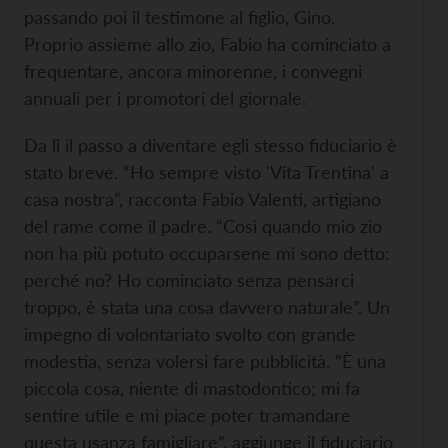
passando poi il testimone al figlio, Gino.
Proprio assieme allo zio, Fabio ha cominciato a
frequentare, ancora minorenne, i convegni
annuali per i promotori del giornale.
Da lì il passo a diventare egli stesso fiduciario è
stato breve. “Ho sempre visto 'Vita Trentina' a
casa nostra”, racconta Fabio Valenti, artigiano
del rame come il padre. “Così quando mio zio
non ha più potuto occuparsene mi sono detto:
perché no? Ho cominciato senza pensarci
troppo, è stata una cosa davvero naturale”. Un
impegno di volontariato svolto con grande
modestia, senza volersi fare pubblicità. “È una
piccola cosa, niente di mastodontico; mi fa
sentire utile e mi piace poter tramandare
questa usanza famigliare”, aggiunge il fiduciario