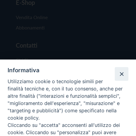
E-Shop
Vendita Online
Abbonamenti
Contatti
Chi Siamo
Informativa
Redazione
Scrivici
Utilizziamo cookie o tecnologie simili per
finalità tecniche e, con il tuo consenso, anche per
altre finalità ("interazioni e funzionalità semplici",
"miglioramento dell'esperienza", "misurazione" e
"targeting e pubblicità") come specificato nella
cookie policy.
Copyright © 2019 - Tutti i diritti riservati - Vit
Cliccando su "accetta" acconsenti all'utilizzo dei
Trentina Editrice
cookie. Cliccando su "personalizza" puoi avere