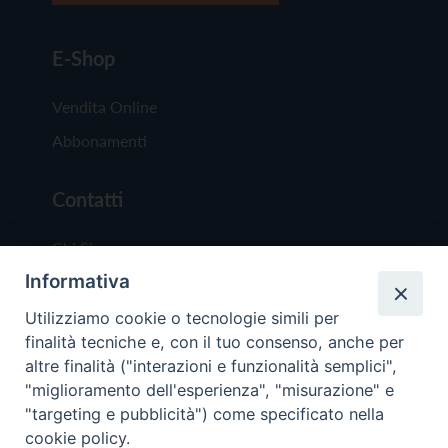
E-Shop
Vendita Online
Abbonamenti
Contatti
Chi Siamo
Informativa
Redazione
Scrivici
Utilizziamo cookie o tecnologie simili per
finalità tecniche e, con il tuo consenso, anche per
altre finalità ("interazioni e funzionalità semplici",
"miglioramento dell'esperienza", "misurazione" e
"targeting e pubblicità") come specificato nella
cookie policy.
Copyright © 2019 - Tutti i diritti riservati - Vit