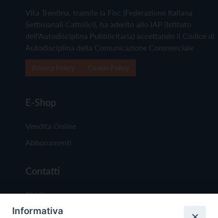
Vita Trentina, tramite la Fisc (Federazione Italiana
Settimanali Cattolici), ha aderito allo IAP (Istituto
dell'Autodisciplina Pubblicitaria) accettando il Codice di
Autodisciplina della Comunicazione Commerciale
Privacy Policy
Cookie Policy
E-Shop
Vendita Online
Abbonamenti
Contatti
Chi Siamo
Informativa
Redazione