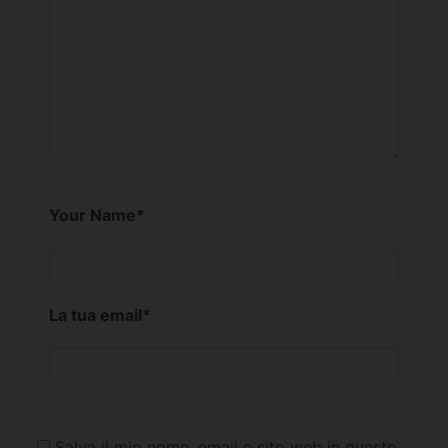
Your Name
*
La tua email
*
Salva il mio nome, email e sito web in questo