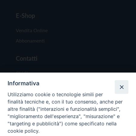
E-Shop
Vendita Online
Abbonamenti
Contatti
Chi Siamo
Informativa
Redazione
Scrivici
Utilizziamo cookie o tecnologie simili per
finalità tecniche e, con il tuo consenso, anche per
altre finalità ("interazioni e funzionalità semplici",
"miglioramento dell'esperienza", "misurazione" e
"targeting e pubblicità") come specificato nella
cookie policy.
Copyright © 2019 - Tutti i diritti riservati - Vit