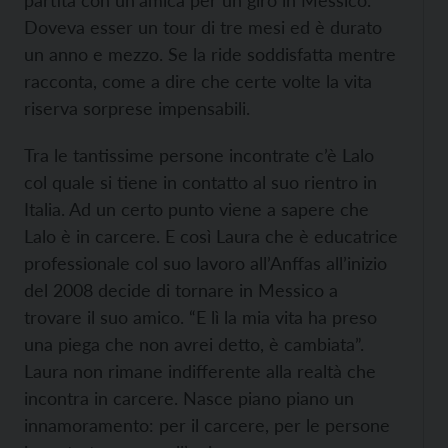
partita con un’amica per un giro in Messico.
Doveva esser un tour di tre mesi ed è durato
un anno e mezzo. Se la ride soddisfatta mentre
racconta, come a dire che certe volte la vita
riserva sorprese impensabili.
Tra le tantissime persone incontrate c’è Lalo
col quale si tiene in contatto al suo rientro in
Italia. Ad un certo punto viene a sapere che
Lalo è in carcere. E così Laura che è educatrice
professionale col suo lavoro all’Anffas all’inizio
del 2008 decide di tornare in Messico a
trovare il suo amico. “E lì la mia vita ha preso
una piega che non avrei detto, è cambiata”.
Laura non rimane indifferente alla realtà che
incontra in carcere. Nasce piano piano un
innamoramento: per il carcere, per le persone