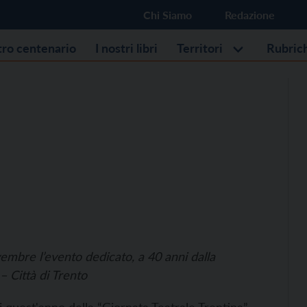
Chi Siamo
Redazione
stro centenario
I nostri libri
Territori
Rubric
embre l’evento dedicato, a 40 anni dalla
– Città di Trento