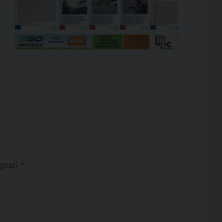
egnati
*