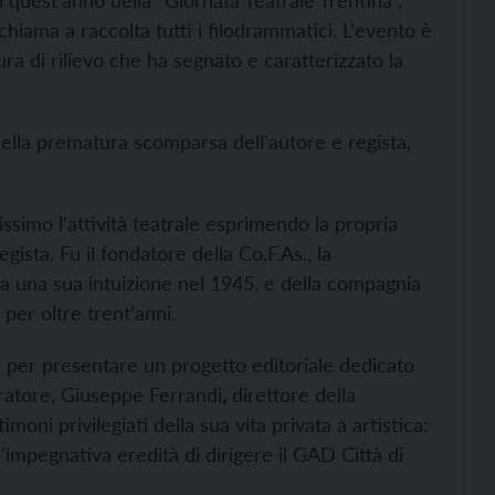
 quest'anno della “Giornata Teatrale Trentina”,
hiama a raccolta tutti i filodrammatici. L'evento è
ra di rilievo che ha segnato e caratterizzato la
ella prematura scomparsa dell'autore e regista,
ssimo l’attività teatrale esprimendo la propria
ista. Fu il fondatore della Co.F.As., la
a una sua intuizione nel 1945, e della compagnia
per oltre trent’anni.
e per presentare un progetto editoriale dedicato
curatore, Giuseppe Ferrandi
,
direttore della
ni privilegiati della sua vita privata a artistica:
l'impegnativa eredità di dirigere il GAD Città di