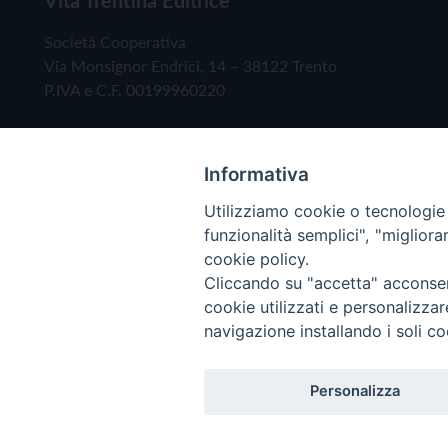
Società Cooperativa
Via Monsignor Endrici, 14 – 38122 Trento
P.IVA e C.F. 00199960220
Informativa
Utilizziamo cookie o tecnologie s
funzionalità semplici", "miglior
cookie policy.
Cliccando su "accetta" acconsent
Copyright © 2019 - Tutti i diritti riservati - Vita
cookie utilizzati e personalizza
navigazione installando i soli co
Privacy Policy
Personalizza