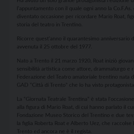
Ha avuto un solo grande protagonista l'edizione di
l’appuntamento con il quale ogni anno la Co.F.As. c
diventato occasione per ricordare Mario Roat, figu
storia del teatro in Trentino.
Ricorre quest'anno il quarantesimo anniversario d
avvenuta il 25 ottobre del 1977.
Nato a Trento il 21 marzo 1920, Roat iniziò giovani
sensibilità artistica come attore, drammaturgo e reg
Federazione del Teatro amatoriale trentino nata d
GAD “Città di Trento” che lo ha visto protagonista 
La “Giornata Teatrale Trentina” è stata l'occasion
alla figura di Mario Roat, di cui hanno parlato il 
Fondazione Museo Storico del Trentino e due testimo
la figlia Roberta Roat e Alberto Uez, che raccolse 
Trento ed ancora ne è il regista.