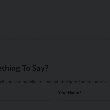
thing To Say?
mail non sarà pubblicato.
I campi obbligatori sono contrass
Your Name
*