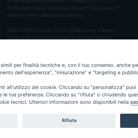
di cui al decreto legislativo 15 maggio 2017, n. 70.
Indicazione resa ai sensi della lettera f) del comma 2
dell'art. 5 del medesimo decreto Lgs.
Vita Trentina, tramite la Fisc (Federazione Italiana
Settimanali Cattolici), ha aderito allo IAP (Istituto
dell'Autodisciplina Pubblicitaria) accettando il Codice di
Autodisciplina della Comunicazione Commerciale
imili per finalità tecniche e, con il tuo consenso, anche per 
Privacy Policy
Cookie Policy
amento dell'esperienza", "misurazione" e "targeting e pubbli
i all'utilizzo dei cookie. Cliccando su "personalizza" puoi
 Trentina Editrice
re le tue preferenze. Cliccando su "rifiuta" o chiudendo que
okie tecnici. Ulteriori informazioni sono disponibili nella
coo
Rifiuta