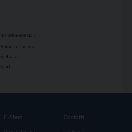
Iniziative speciali
Politica e società
Spettacoli
Sport
E-Shop
Contatti
Vendita Online
Chi Siamo