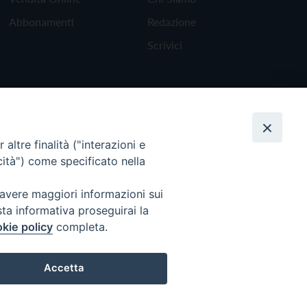
Abbonamenti
Redazione
Scrivici
altre finalità ("interazioni e
cità") come specificato nella
 avere maggiori informazioni sui
sta informativa proseguirai la
kie policy
completa.
Torna all'inizio
Accetta
Preferenze Cookie