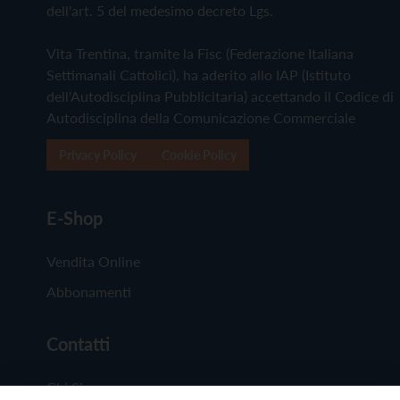
dell'art. 5 del medesimo decreto Lgs.
Vita Trentina, tramite la Fisc (Federazione Italiana
Settimanali Cattolici), ha aderito allo IAP (Istituto
dell'Autodisciplina Pubblicitaria) accettando il Codice di
Autodisciplina della Comunicazione Commerciale
Privacy Policy
Cookie Policy
E-Shop
Vendita Online
Abbonamenti
Contatti
Chi Siamo