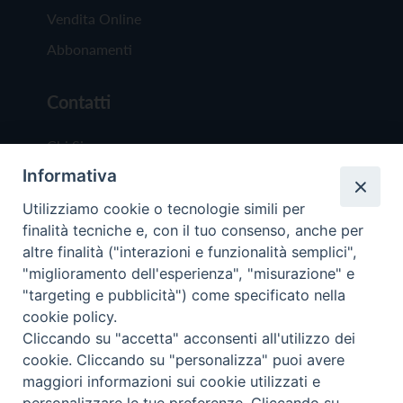
Vendita Online
Abbonamenti
Contatti
Chi Siamo
Informativa
Redazione
Scrivici
Utilizziamo cookie o tecnologie simili per
finalità tecniche e, con il tuo consenso, anche per
altre finalità ("interazioni e funzionalità semplici",
"miglioramento dell'esperienza", "misurazione" e
"targeting e pubblicità") come specificato nella
cookie policy.
Copyright © 2019 - Tutti i diritti riservati - Vit
Cliccando su "accetta" acconsenti all'utilizzo dei
Trentina Editrice
cookie. Cliccando su "personalizza" puoi avere
maggiori informazioni sui cookie utilizzati e
Privacy Policy