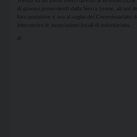
Trento su un treno merci diretto al Brennero.
Dai 
di giovani provenienti dalla Sierra Leone, alcuni d
loro posizione è ora al vaglio del Commissariato 
intervenire le associazioni locali di volontariato.
di