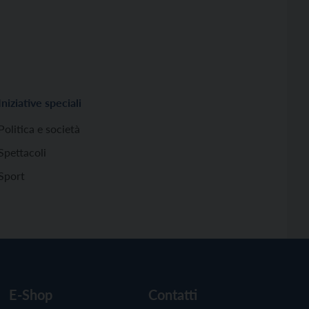
Iniziative speciali
Politica e società
Spettacoli
Sport
E-Shop
Contatti