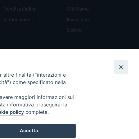
Vendita Online
Chi Siamo
Abbonamenti
Redazione
Scrivici
altre finalità ("interazioni e
cità") come specificato nella
 avere maggiori informazioni sui
sta informativa proseguirai la
kie policy
completa.
Torna all'inizio
Accetta