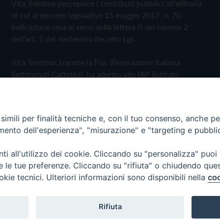
Vita Trentina percepisce i contributi pubblici all'editoria
di cui al decreto legislativo 15 maggio 2017, n. 70.
Indicazione resa ai sensi della lettera f) del comma 2
dell'art. 5 del medesimo decreto Lgs.
Vita Trentina, tramite la Fisc (Federazione Italiana
Settimanali Cattolici), ha aderito allo IAP (Istituto
dell'Autodisciplina Pubblicitaria) accettando il Codice di
Autodisciplina della Comunicazione Commerciale
imili per finalità tecniche e, con il tuo consenso, anche per 
Privacy Policy
Cookie Policy
amento dell'esperienza", "misurazione" e "targeting e pubbli
i all'utilizzo dei cookie. Cliccando su "personalizza" puoi
 Trentina Editrice
re le tue preferenze. Cliccando su "rifiuta" o chiudendo que
okie tecnici. Ulteriori informazioni sono disponibili nella
coo
Rifiuta