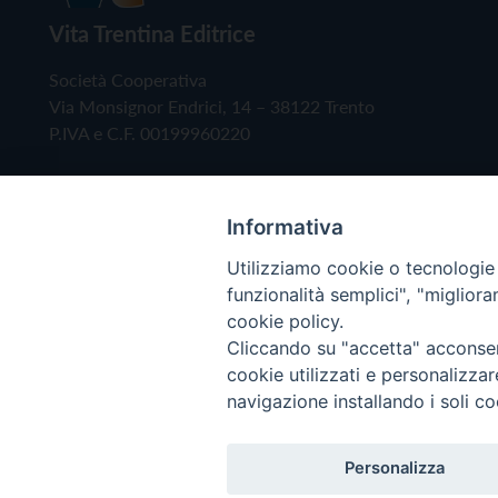
Vita Trentina Editrice
Società Cooperativa
Via Monsignor Endrici, 14 – 38122 Trento
P.IVA e C.F. 00199960220
Informativa
Utilizziamo cookie o tecnologie s
funzionalità semplici", "miglior
cookie policy.
Cliccando su "accetta" acconsent
Copyright © 2019 - Tutti i diritti riservati - Vita
cookie utilizzati e personalizza
navigazione installando i soli co
Privacy Policy
Personalizza