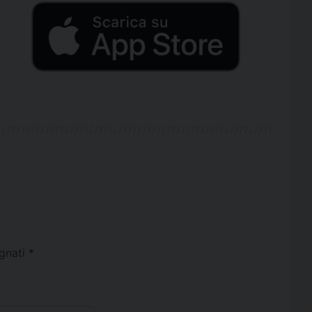
egnati
*