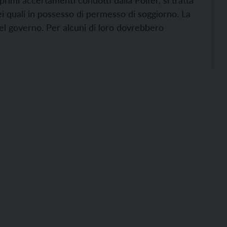
primi accertamenti condotti dalla Polfer, si tratta
ei quali in possesso di permesso di soggiorno. La
del governo. Per alcuni di loro dovrebbero