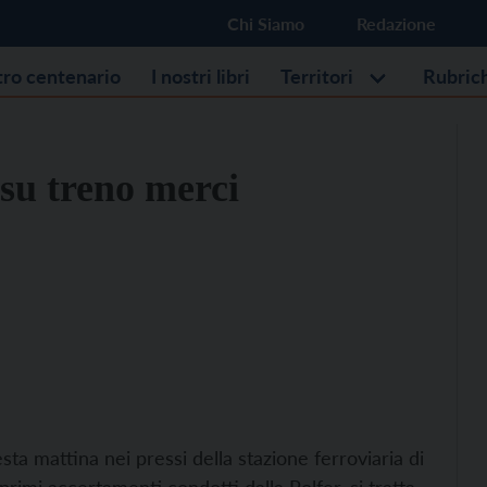
Chi Siamo
Redazione
stro centenario
I nostri libri
Territori
Rubric
 su treno merci
sta mattina nei pressi della stazione ferroviaria di