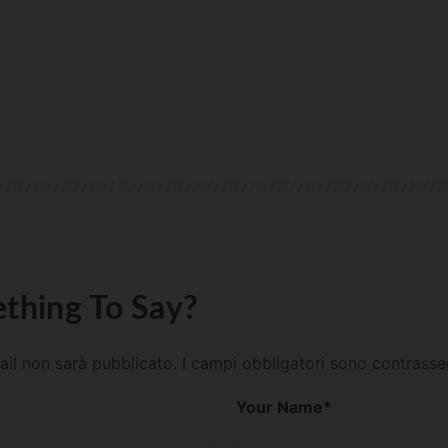
thing To Say?
mail non sarà pubblicato.
I campi obbligatori sono contrass
Your Name
*