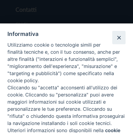
Contatti
Chi Siamo
Informativa
Redazione
Scrivici
Utilizziamo cookie o tecnologie simili per
finalità tecniche e, con il tuo consenso, anche per
altre finalità ("interazioni e funzionalità semplici",
"miglioramento dell'esperienza", "misurazione" e
"targeting e pubblicità") come specificato nella
cookie policy.
Copyright © 2019 - Tutti i diritti riservati - Vit
Cliccando su "accetta" acconsenti all'utilizzo dei
Trentina Editrice
cookie. Cliccando su "personalizza" puoi avere
maggiori informazioni sui cookie utilizzati e
Privacy Policy
personalizzare le tue preferenze. Cliccando su
Torna all'inizi
"rifiuta" o chiudendo questa informativa proseguirai
la navigazione installando i soli cookie tecnici.
Ulteriori informazioni sono disponibili nella
cookie
Preferenze Cookie