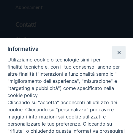
Abbonamenti
Contatti
Chi Siamo
Informativa
Redazione
Scrivici
Utilizziamo cookie o tecnologie simili per
finalità tecniche e, con il tuo consenso, anche per
altre finalità ("interazioni e funzionalità semplici",
"miglioramento dell'esperienza", "misurazione" e
"targeting e pubblicità") come specificato nella
cookie policy.
Copyright © 2019 - Tutti i diritti riservati - Vit
Cliccando su "accetta" acconsenti all'utilizzo dei
Trentina Editrice
cookie. Cliccando su "personalizza" puoi avere
maggiori informazioni sui cookie utilizzati e
Privacy Policy
personalizzare le tue preferenze. Cliccando su
Torna all'inizi
"rifiuta" o chiudendo questa informativa proseguirai