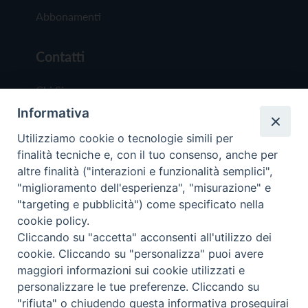
Abbonamenti
Contatti
Chi Siamo
Informativa
Redazione
Scrivici
Utilizziamo cookie o tecnologie simili per
finalità tecniche e, con il tuo consenso, anche per
altre finalità ("interazioni e funzionalità semplici",
"miglioramento dell'esperienza", "misurazione" e
"targeting e pubblicità") come specificato nella
cookie policy.
Copyright © 2019 - Tutti i diritti riservati - Vit
Cliccando su "accetta" acconsenti all'utilizzo dei
Trentina Editrice
cookie. Cliccando su "personalizza" puoi avere
maggiori informazioni sui cookie utilizzati e
Privacy Policy
personalizzare le tue preferenze. Cliccando su
Torna all'inizi
"rifiuta" o chiudendo questa informativa proseguirai