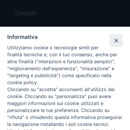
Contatti
Chi Siamo
Informativa
Redazione
Scrivici
Utilizziamo cookie o tecnologie simili per
finalità tecniche e, con il tuo consenso, anche per
altre finalità ("interazioni e funzionalità semplici",
"miglioramento dell'esperienza", "misurazione" e
"targeting e pubblicità") come specificato nella
cookie policy.
Copyright © 2019 - Tutti i diritti riservati - Vit
Cliccando su "accetta" acconsenti all'utilizzo dei
Trentina Editrice
cookie. Cliccando su "personalizza" puoi avere
maggiori informazioni sui cookie utilizzati e
Privacy Policy
personalizzare le tue preferenze. Cliccando su
Torna all'inizi
"rifiuta" o chiudendo questa informativa proseguirai
la navigazione installando i soli cookie tecnici.