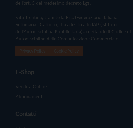
dell'art. 5 del medesimo decreto Lgs.
Vita Trentina, tramite la Fisc (Federazione Italiana
Settimanali Cattolici), ha aderito allo IAP (Istituto
dell'Autodisciplina Pubblicitaria) accettando il Codice di
Autodisciplina della Comunicazione Commerciale
Privacy Policy
Cookie Policy
E-Shop
Vendita Online
Abbonamenti
Contatti
Chi Siamo