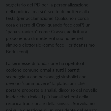
segretario del PD per la personalizzazione
della politica, ma si è scelto di mettere alla
testa (per acclamazione! Qualcuno ricorda
cosa dissero di Craxi quando fece così?) un
“papa straniero” come Grasso, addirittura
proponendo di mettere il suo nome nel
simbolo elettorale (come fece il criticatissimo
Berlusconi).
La kermesse di fondazione ha ripetuto il
copione comune ormai a tutti i partiti:
sceneggiata con personaggi simbolici che
devono “commuovere” la platea anziché
portare proposte e analisi, discorso del novello
leader che ricalca i più banali schemi della
retorica tradizionale della sinistra. Sorvoliamo
poi sulla questione di un presidente del senato