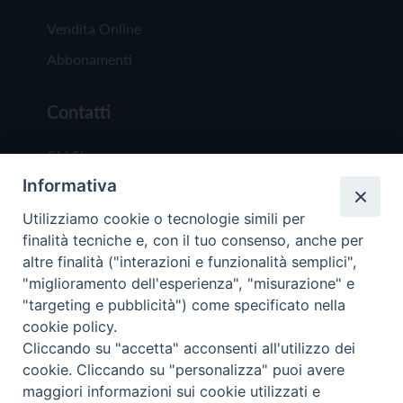
Vendita Online
Abbonamenti
Contatti
Chi Siamo
Informativa
Redazione
Scrivici
Utilizziamo cookie o tecnologie simili per
finalità tecniche e, con il tuo consenso, anche per
altre finalità ("interazioni e funzionalità semplici",
"miglioramento dell'esperienza", "misurazione" e
"targeting e pubblicità") come specificato nella
cookie policy.
Copyright © 2019 - Tutti i diritti riservati - Vit
Cliccando su "accetta" acconsenti all'utilizzo dei
Trentina Editrice
cookie. Cliccando su "personalizza" puoi avere
maggiori informazioni sui cookie utilizzati e
Privacy Policy