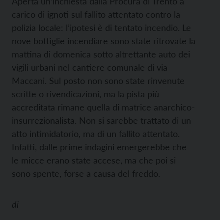
Aperta un’inchiesta dalla Procura di Trento a
carico di ignoti sul fallito attentato contro la
polizia locale: l’ipotesi è di tentato incendio. Le
nove bottiglie incendiare sono state ritrovate la
mattina di domenica sotto altrettante auto dei
vigili urbani nel cantiere comunale di via
Maccani. Sul posto non sono state rinvenute
scritte o rivendicazioni, ma la pista più
accreditata rimane quella di matrice anarchico-
insurrezionalista. Non si sarebbe trattato di un
atto intimidatorio, ma di un fallito attentato.
Infatti, dalle prime indagini emergerebbe che
le micce erano state accese, ma che poi si
sono spente, forse a causa del freddo.
di