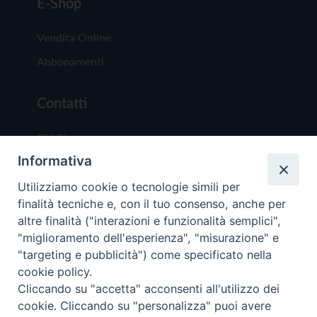
E-Shop
Vendita Online
Abbonamenti
Contatti
Chi Siamo
Informativa
Redazione
Scrivici
Utilizziamo cookie o tecnologie simili per
finalità tecniche e, con il tuo consenso, anche per
altre finalità ("interazioni e funzionalità semplici",
"miglioramento dell'esperienza", "misurazione" e
"targeting e pubblicità") come specificato nella
cookie policy.
Copyright © 2019 - Tutti i diritti riservati - Vit
Cliccando su "accetta" acconsenti all'utilizzo dei
Trentina Editrice
cookie. Cliccando su "personalizza" puoi avere