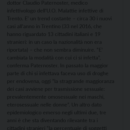
dottor Claudio Paternoster, medico
infettivologo dell’U.O. Malattie infettive di
Trento. E’ un trend costante – circa 30 i nuovi
casi all’anno in Trentino (33 nel 2016, che
hanno riguardato 13 cittadini italiani e 19
stranieri: in un caso la nazionalità non era
riportata) – che non sembra diminuire. “E’
cambiata la modalità con cui ci si infetta”,
conferma Paternoster. In passato la maggior
parte di chi si infettava faceva uso di droghe
per endovena, oggi “la stragrande maggioranza
dei casi avviene per trasmissione sessuale:
prevalentemente omosessuale nei maschi,
eterosessuale nelle donne”. Un altro dato
epidemiologico emerso negli ultimi due, tre
anni è che sta diventando rilevante tra i
cittadini stranieri “la percentuale di soggetti