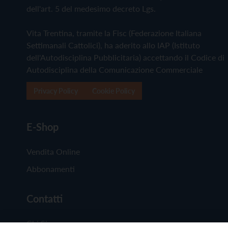
dell'art. 5 del medesimo decreto Lgs.
Vita Trentina, tramite la Fisc (Federazione Italiana
Settimanali Cattolici), ha aderito allo IAP (Istituto
dell'Autodisciplina Pubblicitaria) accettando il Codice di
Autodisciplina della Comunicazione Commerciale
Privacy Policy
Cookie Policy
E-Shop
Vendita Online
Abbonamenti
Contatti
Chi Siamo